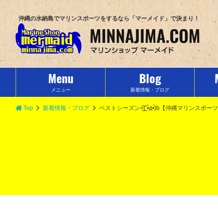
沖縄の水納島でマリンスポーツをするなら「マーメイド」で決まり！
Menu
Blog
メニュー
新着情報・ブログ
Top
新着情報・ブログ
ベストシーズン=͟͟͞͞( •̀д•́)b【沖縄マリ