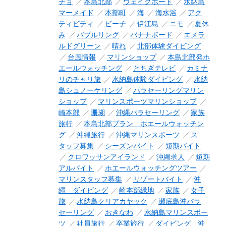
チョ
本島北部
ウェイクボード
水納島
マーメイド
本部町
海
海水浴
アク
ティビティ
ビーチ
伊江島
ニモ
夏休
み
バブルリング
バナナボード
エメラ
ルドグリーン
晴れ
北部体験ダイビング
台風情報
マリンショップ
本島北部発ホ
エールウォッチング
とちぎテレビ
カミナ
リのチャリ旅
水納島体験ダイビング
水納
島シュノーケリング
パラセーリングマリン
ショップ
マリンスポーツマリンショップ
崎本部
珊瑚
沖縄パラセーリング
家族
旅行
本島北部プラン ホエールウォッチン
グ
沖縄旅行
沖縄マリンスポーツ
ス
タッフ募集
シーズンバイト
短期バイト
クロワッサンアイランド
沖縄求人
短期
アルバイト
ホエールウォッチングツアー
マリンスタッフ募集
リゾートバイト
沖
縄 ダイビング
崎本部緑地
家族
女子
旅
水納島クリアカヤック
瀬底島沖パラ
セーリング
おきなわ
水納島マリンスポー
ツ
社員旅行
卒業旅行
ダイビング 沖