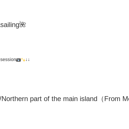
iling🌺
 session
↓↓
/N
orthern part of the main island（From M