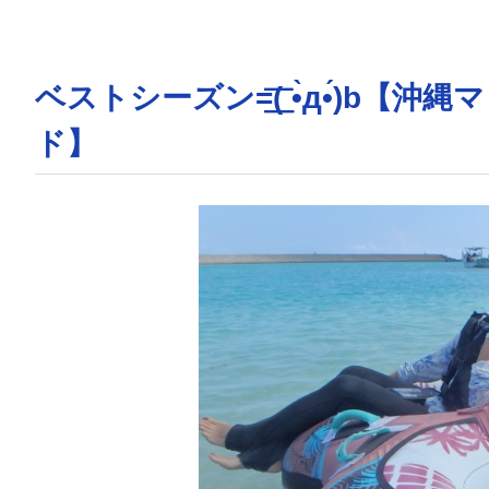
ベストシーズン=͟͟͞͞( •̀д•́
ド】