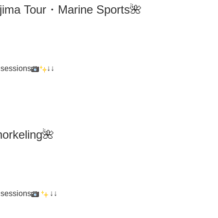
ima
Tour・Marine Sports🌺
 sessions
↓↓
orkeling
🌺
 sessions
↓↓