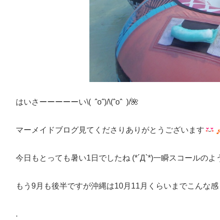
はいさーーーーーい\( ˆoˆ)/\(ˆoˆ )/🌺
マーメイドブログ見てくださりありがとうございます
今日もとっても暑い1日でしたね (*´Д`*)一瞬スコール
もう9月も後半ですが沖縄は10月11月くらいまでこんな
.