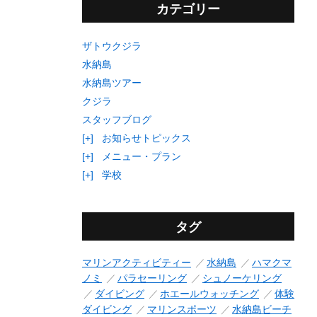
カテゴリー
ザトウクジラ
水納島
水納島ツアー
クジラ
スタッフブログ
[+]
お知らせトピックス
[+]
メニュー・プラン
[+]
学校
タグ
マリンアクティビティー
水納島
ハマクマ
ノミ
パラセーリング
シュノーケリング
ダイビング
ホエールウォッチング
体験
ダイビング
マリンスポーツ
水納島ビーチ