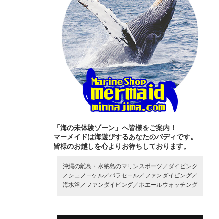
「海の未体験ゾーン」へ皆様をご案内！
マーメイドは海遊びするあなたのバディです。
皆様のお越しを心よりお待ちしております。
沖縄の離島・水納島のマリンスポーツ／
ダイビング
／
シュノーケル／
パラセール／
ファンダイビング／
海水浴／
ファンダイビング／
ホエールウォッチング