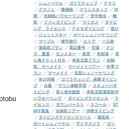
シュノーケル
ゴリラチョップ
ナマコ
クマノミ
珊瑚礁
マリンスタッフ
沖
縄
水納島パラセーリング
空中散歩
離
島
ファンダイビング
ウミガメ
ダイビ
ング ライセンス
ＦＵＮダイビング
遊び
ジェットスキー
ボートシュノーケリング
マーブル
修学旅行
ヒトデ
一人旅
瀬底島プラン
電話番号
空撮
クジ
ラ 遭遇
モンスター
絶景
本部港
美
ら海チケット付き
本島北部プラン
水納
島 マーメイド
マーメイドツアー
冬季プ
ラン
マーメイド
北部シュノーケリング
冬の沖縄
ゴリラチョップ 体験ダイビン
グ
台風
マリン体験学習
スキューバダ
イビング
美ら海水族館
本島北部瀬底島沖
otobu
パラセーリング
ダイビングライセンス
ラ
イセンス
ダウンバースト
スコール
ST
AFF募集
水納島ツアー
沖縄ダイビング
ダイビングライセンスコース
瀬底島
ボートシュノーケル
ザトウクジラ
ゴリ