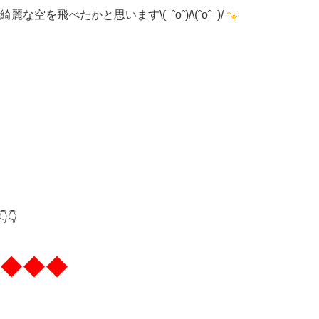
飛べたかと思います\( ˆoˆ)/\(ˆoˆ )/
👇
◆◆◆