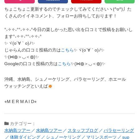
ちょこちょこ更新するのでチェックしてみてくださいヽ(^o^)丿
た
くさんのイイネコメント、フォローお待ちしております！
°˖✧✧˖°°˖✧✧˖°今日の楽しかった思い出を口コミで投稿をお願いし
ます°˖✧✧˖°°˖✧✧˖°
✨ヾ(o´∀｀o)ﾉ✨
じゃらんの口コミ投稿の方は
こちら
✨ヾ(o´∀｀o)ﾉ✨
✨(⋈◍＞◡＜◍)✨
Googleの口コミ投稿の方は
こちら
✨(⋈◍＞◡＜◍)✨
沖縄、水納島、シュノーケリング、パラセーリング、ホエール
ウォッチングといえば
⭐︎M E R M A I D⭐︎
カテゴリー：
水納島ツアー
水納島ツアー
スタッフブログ
パラセーリング
体験ダイビング
シュノーケリング
マリンスポーツ
sup