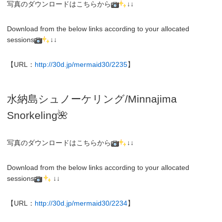
写真のダウンロードはこちらから
↓↓
Download from the below links according to your allocated
sessions
↓↓
【URL：
http://30d.jp/mermaid30/2235
】
水納島シュノーケリング/
Minnajima
Snorkeling
🌺
写真のダウンロードはこちらから
↓↓
Download from the below links according to your allocated
sessions
↓↓
【URL：
http://30d.jp/mermaid30/2234
】