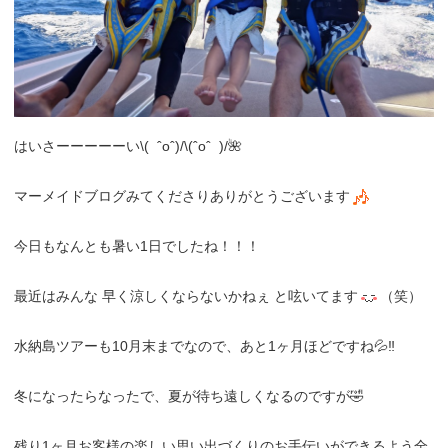
はいさーーーーーい\( ˆoˆ)/\(ˆoˆ )/🌺
マーメイドブログみてくださりありがとうございます
今日もなんとも暑い1日でしたね！！！
最近はみんな 早く涼しくならないかねぇ と呟いてます
（笑）
水納島ツアーも10月末までなので、あと1ヶ月ほどですね💦‼︎
冬になったらなったで、夏が待ち遠しくなるのですが🤣
残り1ヶ月お客様の楽しい思い出づくりのお手伝いができるよう全