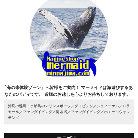
「海の未体験ゾーン」へ皆様をご案内！
マーメイドは海遊びするあ
なたのバディです。
皆様のお越しを心よりお待ちしております。
沖縄の離島・水納島のマリンスポーツ／
ダイビング／
シュノーケル／
パラ
セール／
ファンダイビング／
海水浴／
ファンダイビング／
ホエールウォッ
チング