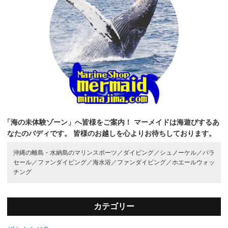
「海の未体験ゾーン」へ皆様をご案内！
マーメイドは海遊びするあ
なたのバディです。
皆様のお越しを心よりお待ちしております。
沖縄の離島・水納島のマリンスポーツ／
ダイビング／
シュノーケル／
パラ
セール／
ファンダイビング／
海水浴／
ファンダイビング／
ホエールウォッ
チング
カテゴリー