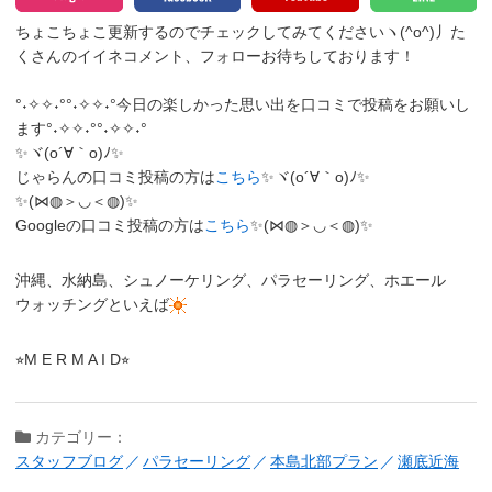
ちょこちょこ更新するのでチェックしてみてくださいヽ(^o^)丿
た
くさんのイイネコメント、フォローお待ちしております！
°˖✧✧˖°°˖✧✧˖°今日の楽しかった思い出を口コミで投稿をお願いし
ます°˖✧✧˖°°˖✧✧˖°
✨ヾ(o´∀｀o)ﾉ✨
じゃらんの口コミ投稿の方は
こちら
✨ヾ(o´∀｀o)ﾉ✨
✨(⋈◍＞◡＜◍)✨
Googleの口コミ投稿の方は
こちら
✨(⋈◍＞◡＜◍)✨
沖縄、水納島、シュノーケリング、パラセーリング、ホエール
ウォッチングといえば
⭐︎M E R M A I D⭐︎
カテゴリー：
スタッフブログ
パラセーリング
本島北部プラン
瀬底近海