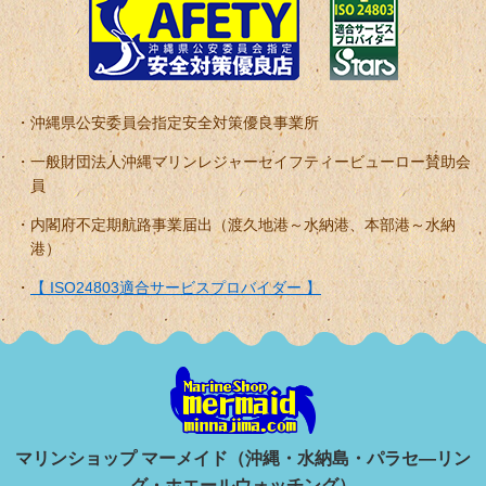
沖縄県公安委員会指定安全対策優良事業所
一般財団法人沖縄マリンレジャーセイフティービューロー賛助会
員
内閣府不定期航路事業届出（渡久地港～水納港、本部港～水納
港）
【 ISO24803適合サービスプロバイダー 】
マリンショップ マーメイド（沖縄・水納島・パラセ―リン
グ・ホエールウォッチング）