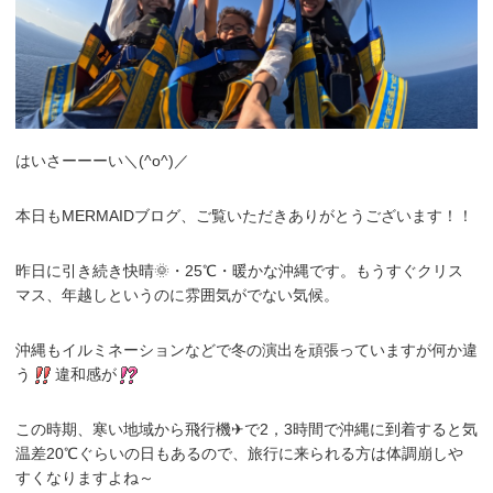
はいさーーーい＼(^o^)／
本日もMERMAIDブログ、ご覧いただきありがとうございます！！
昨日に引き続き快晴🌞・25℃・暖かな沖縄です。もうすぐクリス
マス、年越しというのに雰囲気がでない気候。
沖縄もイルミネーションなどで冬の演出を頑張っていますが何か違
う
違和感が
この時期、寒い地域から飛行機✈で2，3時間で沖縄に到着すると気
温差20℃ぐらいの日もあるので、旅行に来られる方は体調崩しや
すくなりますよね～