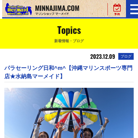
Topics
新着情報・ブログ
2023.12.09
ブログ
パラセーリング日和^m^【沖縄マリンスポーツ専門
店★水納島マーメイド】