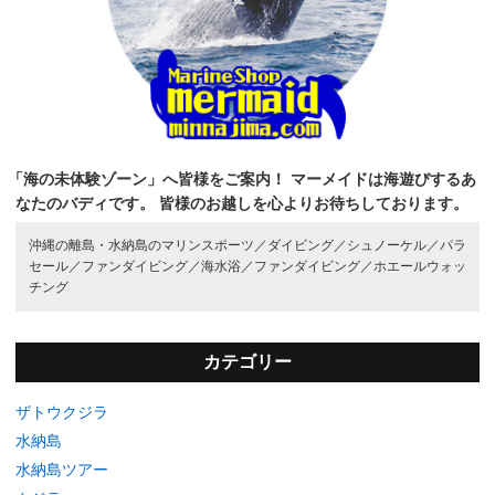
「海の未体験ゾーン」へ皆様をご案内！
マーメイドは海遊びするあ
なたのバディです。
皆様のお越しを心よりお待ちしております。
沖縄の離島・水納島のマリンスポーツ／
ダイビング／
シュノーケル／
パラ
セール／
ファンダイビング／
海水浴／
ファンダイビング／
ホエールウォッ
チング
カテゴリー
ザトウクジラ
水納島
水納島ツアー