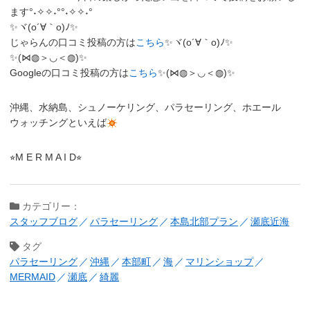
ます°˖✧✧˖°°˖✧✧˖°
✨ヾ(o´∀｀o)ﾉ✨
じゃらんの口コミ投稿の方は
こちら
✨ヾ(o´∀｀o)ﾉ✨
✨(⋈◍＞◡＜◍)✨
Googleの口コミ投稿の方は
こちら
✨(⋈◍＞◡＜◍)✨
沖縄、水納島、シュノーケリング、パラセーリング、ホエール
ウォッチングといえば
⭐︎M E R M A I D⭐︎
カテゴリー：
スタッフブログ
パラセーリング
本島北部プラン
瀬底近海
タグ
パラセーリング
沖縄
本部町
海
マリンショップ
MERMAID
瀬底
綺麗