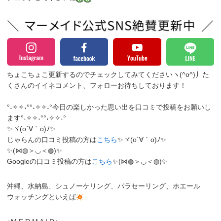
ちょこちょこ更新するのでチェックしてみてくださいヽ(^o^)丿
た
くさんのイイネコメント、フォローお待ちしております！
°˖✧✧˖°°˖✧✧˖°今日の楽しかった思い出を口コミで投稿をお願いし
ます°˖✧✧˖°°˖✧✧˖°
✨ヾ(o´∀｀o)ﾉ✨
じゃらんの口コミ投稿の方は
こちら
✨ヾ(o´∀｀o)ﾉ✨
✨(⋈◍＞◡＜◍)✨
Googleの口コミ投稿の方は
こちら
✨(⋈◍＞◡＜◍)✨
沖縄、水納島、シュノーケリング、パラセーリング、ホエール
ウォッチングといえば