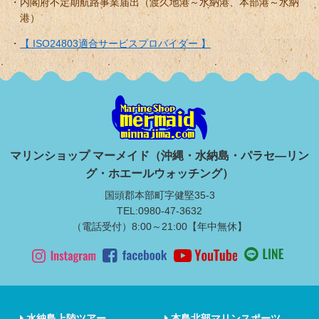
内閣府不定期航路事業届出（渡久地港～水納港、本部港～水納
港）
【 ISO24803適合サービスプロバイダー 】
マリンショップ マーメイド（沖縄・水納島・パラセ―リン
グ・ホエールウォッチング）
国頭郡本部町字健堅35-3
TEL:0980-47-3632
（電話受付）8:00～21:00【年中無休】
水納島上陸ツアー
本島北部マリンスポーツ