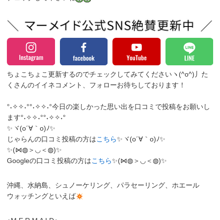
ちょこちょこ更新するのでチェックしてみてくださいヽ(^o^)丿
た
くさんのイイネコメント、フォローお待ちしております！
°˖✧✧˖°°˖✧✧˖°今日の楽しかった思い出を口コミで投稿をお願いし
ます°˖✧✧˖°°˖✧✧˖°
✨ヾ(o´∀｀o)ﾉ✨
じゃらんの口コミ投稿の方は
こちら
✨ヾ(o´∀｀o)ﾉ✨
✨(⋈◍＞◡＜◍)✨
Googleの口コミ投稿の方は
こちら
✨(⋈◍＞◡＜◍)✨
沖縄、水納島、シュノーケリング、パラセーリング、ホエール
ウォッチングといえば