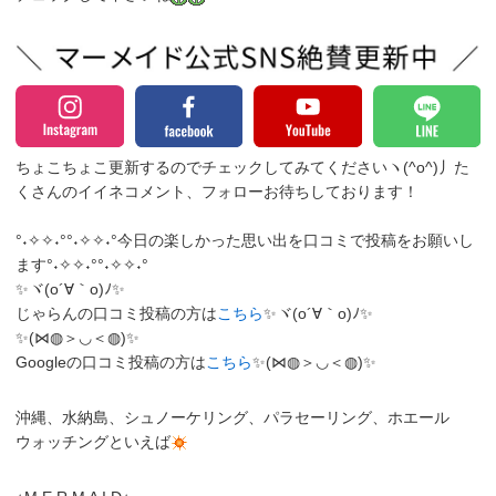
ちょこちょこ更新するのでチェックしてみてくださいヽ(^o^)丿
た
くさんのイイネコメント、フォローお待ちしております！
°˖✧✧˖°°˖✧✧˖°今日の楽しかった思い出を口コミで投稿をお願いし
ます°˖✧✧˖°°˖✧✧˖°
✨ヾ(o´∀｀o)ﾉ✨
じゃらんの口コミ投稿の方は
こちら
✨ヾ(o´∀｀o)ﾉ✨
✨(⋈◍＞◡＜◍)✨
Googleの口コミ投稿の方は
こちら
✨(⋈◍＞◡＜◍)✨
沖縄、水納島、シュノーケリング、パラセーリング、ホエール
ウォッチングといえば