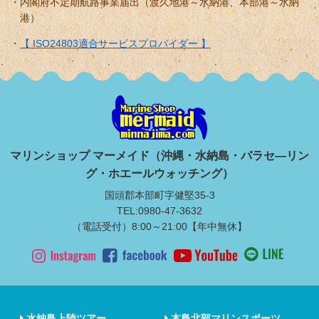
内閣府不定期航路事業届出（渡久地港～水納港、本部港～水納
港）
【 ISO24803適合サービスプロバイダー 】
マリンショップ マーメイド（沖縄・水納島・パラセ―リン
グ・ホエールウォッチング）
国頭郡本部町字健堅35-3
TEL:0980-47-3632
（電話受付）8:00～21:00【年中無休】
水納島上陸ツアー
本島北部マリンスポーツ