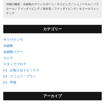
沖縄の離島・水納島のマリンスポーツ／
ダイビング／
シュノーケル／
パラ
セール／
ファンダイビング／
海水浴／
ファンダイビング／
ホエールウォッ
チング
カテゴリー
ザトウクジラ
水納島
水納島ツアー
クジラ
スタッフブログ
[+]
お知らせトピックス
[+]
メニュー・プラン
[+]
学校
アーカイブ