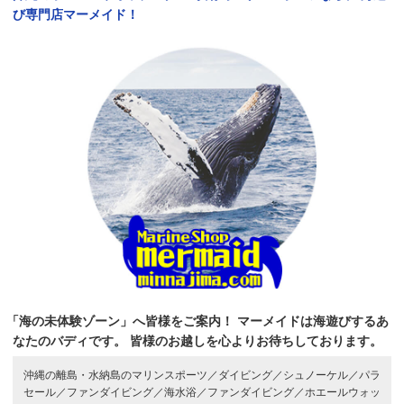
び専門店マーメイド！
「海の未体験ゾーン」へ皆様をご案内！
マーメイドは海遊びするあ
なたのバディです。
皆様のお越しを心よりお待ちしております。
沖縄の離島・水納島のマリンスポーツ／
ダイビング／
シュノーケル／
パラ
セール／
ファンダイビング／
海水浴／
ファンダイビング／
ホエールウォッ