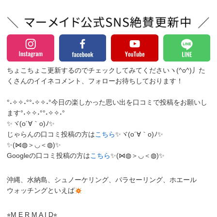
ちょこちょこ更新するのでチェックしてみてくださいヽ(^o^)丿
た
くさんのイイネコメント、フォローお待ちしております！
°˖✧✧˖°°˖✧✧˖°今日の楽しかった思い出を口コミで投稿をお願いし
ます°˖✧✧˖°°˖✧✧˖°
✨ヾ(o´∀｀o)ﾉ✨
じゃらんの口コミ投稿の方は
こちら
✨ヾ(o´∀｀o)ﾉ✨
✨(⋈◍＞◡＜◍)✨
Googleの口コミ投稿の方は
こちら
✨(⋈◍＞◡＜◍)✨
沖縄、水納島、シュノーケリング、パラセーリング、ホエール
ウォッチングといえば
⭐︎M E R M A I D⭐︎