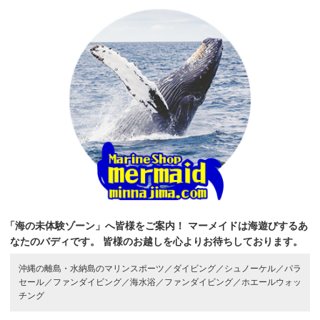
「海の未体験ゾーン」へ皆様をご案内！
マーメイドは海遊びするあ
なたのバディです。
皆様のお越しを心よりお待ちしております。
沖縄の離島・水納島のマリンスポーツ／
ダイビング／
シュノーケル／
パラ
セール／
ファンダイビング／
海水浴／
ファンダイビング／
ホエールウォッ
チング