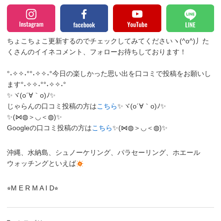
ちょこちょこ更新するのでチェックしてみてくださいヽ(^o^)丿
た
くさんのイイネコメント、フォローお待ちしております！
°˖✧✧˖°°˖✧✧˖°今日の楽しかった思い出を口コミで投稿をお願いし
ます°˖✧✧˖°°˖✧✧˖°
✨ヾ(o´∀｀o)ﾉ✨
じゃらんの口コミ投稿の方は
こちら
✨ヾ(o´∀｀o)ﾉ✨
✨(⋈◍＞◡＜◍)✨
Googleの口コミ投稿の方は
こちら
✨(⋈◍＞◡＜◍)✨
沖縄、水納島、シュノーケリング、パラセーリング、ホエール
ウォッチングといえば
⭐︎M E R M A I D⭐︎