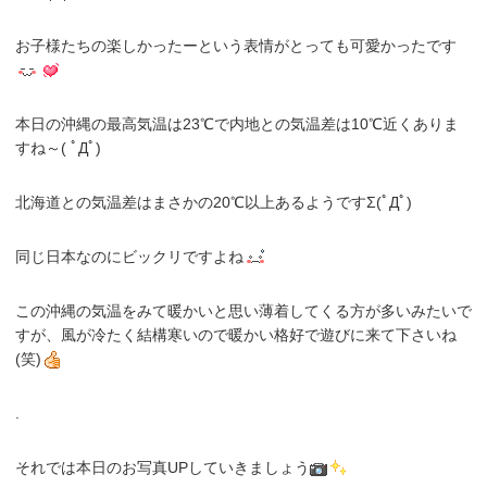
お子様たちの楽しかったーという表情がとっても可愛かったです
本日の沖縄の最高気温は23℃で内地との気温差は10℃近くありま
すね～( ﾟДﾟ)
北海道との気温差はまさかの20℃以上あるようですΣ(ﾟДﾟ)
同じ日本なのにビックリですよね
この沖縄の気温をみて暖かいと思い薄着してくる方が多いみたいで
すが、風が冷たく結構寒いので暖かい格好で遊びに来て下さいね
(笑)
.
それでは本日のお写真UPしていきましょう