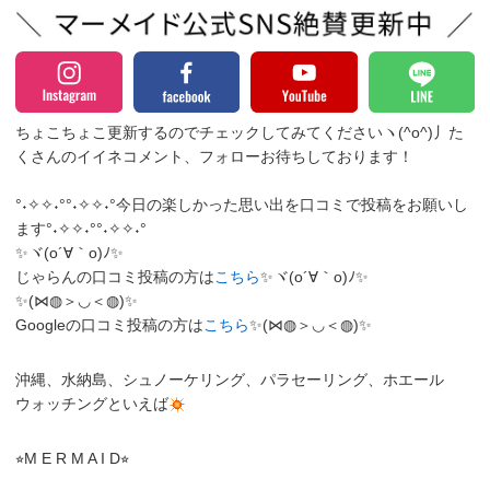
ちょこちょこ更新するのでチェックしてみてくださいヽ(^o^)丿
た
くさんのイイネコメント、フォローお待ちしております！
°˖✧✧˖°°˖✧✧˖°今日の楽しかった思い出を口コミで投稿をお願いし
ます°˖✧✧˖°°˖✧✧˖°
✨ヾ(o´∀｀o)ﾉ✨
じゃらんの口コミ投稿の方は
こちら
✨ヾ(o´∀｀o)ﾉ✨
✨(⋈◍＞◡＜◍)✨
Googleの口コミ投稿の方は
こちら
✨(⋈◍＞◡＜◍)✨
沖縄、水納島、シュノーケリング、パラセーリング、ホエール
ウォッチングといえば
⭐︎M E R M A I D⭐︎