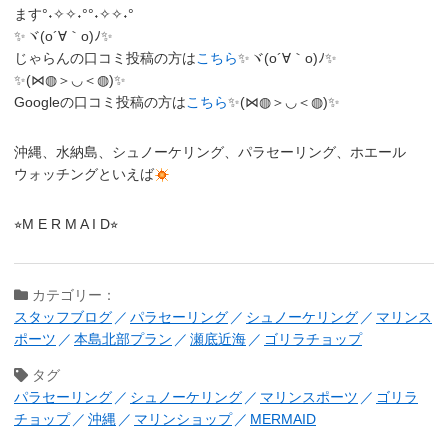
ます°˖✧✧˖°°˖✧✧˖°
✨ヾ(o´∀｀o)ﾉ✨
じゃらんの口コミ投稿の方は
こちら
✨ヾ(o´∀｀o)ﾉ✨
✨(⋈◍＞◡＜◍)✨
Googleの口コミ投稿の方は
こちら
✨(⋈◍＞◡＜◍)✨
沖縄、水納島、シュノーケリング、パラセーリング、ホエール
ウォッチングといえば
⭐︎M E R M A I D⭐︎
カテゴリー：
スタッフブログ
パラセーリング
シュノーケリング
マリンス
ポーツ
本島北部プラン
瀬底近海
ゴリラチョップ
タグ
パラセーリング
シュノーケリング
マリンスポーツ
ゴリラ
チョップ
沖縄
マリンショップ
MERMAID