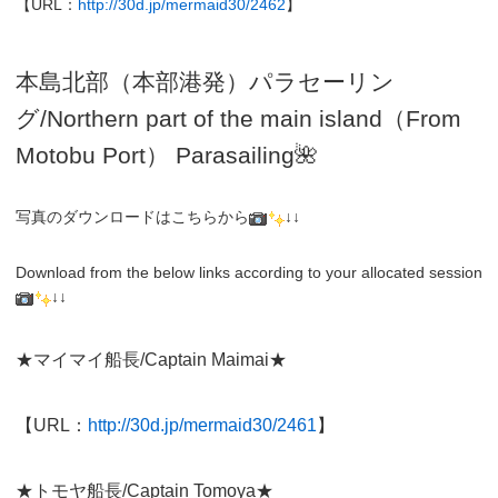
【URL：
http://30d.jp/mermaid30/2462
】
本島北部（本部港発）パラセーリン
グ
/N
orthern part of the main island（From
Motobu Port）
Parasailing
🌺
写真のダウンロードはこちらから
↓↓
Download from the below links according to your allocated session
↓↓
★マイマイ船長/Captain Maimai★
【URL：
http://30d.jp/mermaid30/2461
】
★トモヤ船長/Captain Tomoya★