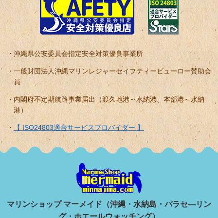
沖縄県公安委員会指定安全対策優良事業所
一般財団法人沖縄マリンレジャーセイフティービューロー賛助会
員
内閣府不定期航路事業届出（渡久地港～水納港、本部港～水納
港）
【 ISO24803適合サービスプロバイダー 】
マリンショップ マーメイド（沖縄・水納島・パラセ―リン
グ・ホエールウォッチング）