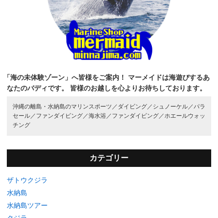
「海の未体験ゾーン」へ皆様をご案内！
マーメイドは海遊びするあ
なたのバディです。
皆様のお越しを心よりお待ちしております。
沖縄の離島・水納島のマリンスポーツ／
ダイビング／
シュノーケル／
パラ
セール／
ファンダイビング／
海水浴／
ファンダイビング／
ホエールウォッ
チング
カテゴリー
ザトウクジラ
水納島
水納島ツアー
クジラ