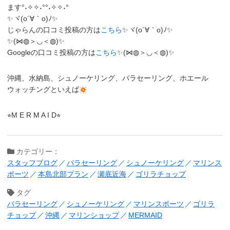
ます°˖✧✧˖°°˖✧✧˖°
✨ヾ(o´∀｀o)ﾉ✨
じゃらんの口コミ投稿の方は
こちら
✨ヾ(o´∀｀o)ﾉ✨
✨(⋈◍＞◡＜◍)✨
Googleの口コミ投稿の方は
こちら
✨(⋈◍＞◡＜◍)✨
沖縄、水納島、シュノーケリング、パラセーリング、ホエール
ウォッチングといえば
⭐︎M E R M A I D⭐︎
カテゴリー：
スタッフブログ
パラセーリング
シュノーケリング
マリンス
ポーツ
本島北部プラン
瀬底近海
ゴリラチョップ
タグ
パラセーリング
シュノーケリング
マリンスポーツ
ゴリラ
チョップ
沖縄
マリンショップ
MERMAID