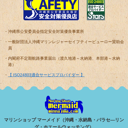
沖縄県公安委員会指定安全対策優良事業所
一般財団法人沖縄マリンレジャーセイフティービューロー賛助会
員
内閣府不定期航路事業届出（渡久地港～水納港、本部港～水納
港）
【 ISO24803適合サービスプロバイダー 】
マリンショップ マーメイド（沖縄・水納島・パラセ―リン
グ・ホエールウォッチング）