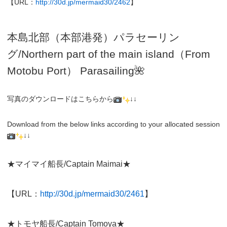
【URL：
http://30d.jp/mermaid30/2462
】
本島北部（本部港発）パラセーリン
グ
/N
orthern part of the main island（From
Motobu Port）
Parasailing
🌺
写真のダウンロードはこちらから
↓↓
Download from the below links according to your allocated session
↓↓
★マイマイ船長/Captain Maimai★
【URL：
http://30d.jp/mermaid30/2461
】
★トモヤ船長/Captain Tomoya★