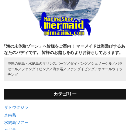
「海の未体験ゾーン」へ皆様をご案内！
マーメイドは海遊びするあ
なたのバディです。
皆様のお越しを心よりお待ちしております。
沖縄の離島・水納島のマリンスポーツ／
ダイビング／
シュノーケル／
パラ
セール／
ファンダイビング／
海水浴／
ファンダイビング／
ホエールウォッ
チング
カテゴリー
ザトウクジラ
水納島
水納島ツアー
クジラ