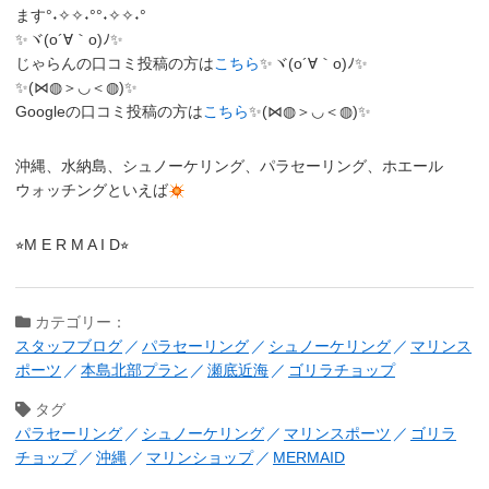
ます°˖✧✧˖°°˖✧✧˖°
✨ヾ(o´∀｀o)ﾉ✨
じゃらんの口コミ投稿の方は
こちら
✨ヾ(o´∀｀o)ﾉ✨
✨(⋈◍＞◡＜◍)✨
Googleの口コミ投稿の方は
こちら
✨(⋈◍＞◡＜◍)✨
沖縄、水納島、シュノーケリング、パラセーリング、ホエール
ウォッチングといえば
⭐︎M E R M A I D⭐︎
カテゴリー：
スタッフブログ
パラセーリング
シュノーケリング
マリンス
ポーツ
本島北部プラン
瀬底近海
ゴリラチョップ
タグ
パラセーリング
シュノーケリング
マリンスポーツ
ゴリラ
チョップ
沖縄
マリンショップ
MERMAID