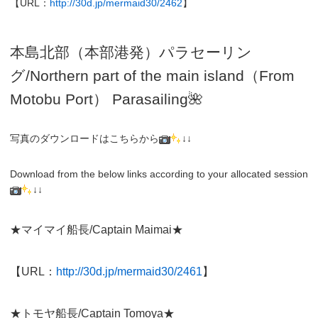
【URL：
http://30d.jp/mermaid30/2462
】
本島北部（本部港発）パラセーリン
グ
/N
orthern part of the main island（From
Motobu Port）
Parasailing
🌺
写真のダウンロードはこちらから
↓↓
Download from the below links according to your allocated session
↓↓
★マイマイ船長/Captain Maimai★
【URL：
http://30d.jp/mermaid30/2461
】
★トモヤ船長/Captain Tomoya★