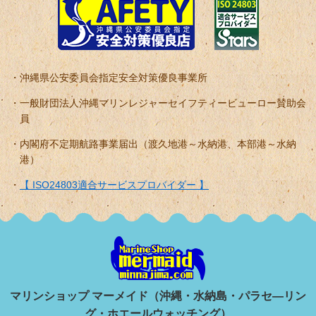
沖縄県公安委員会指定安全対策優良事業所
一般財団法人沖縄マリンレジャーセイフティービューロー賛助会
員
内閣府不定期航路事業届出（渡久地港～水納港、本部港～水納
港）
【 ISO24803適合サービスプロバイダー 】
マリンショップ マーメイド（沖縄・水納島・パラセ―リン
グ・ホエールウォッチング）