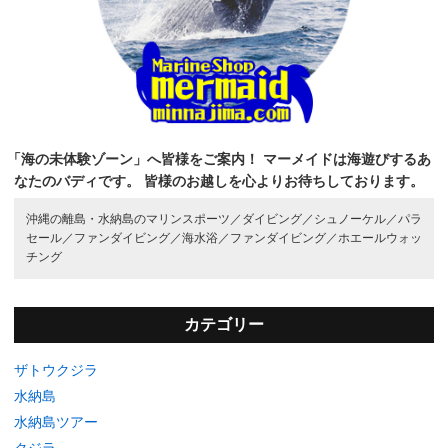
「海の未体験ゾーン」へ皆様をご案内！
マーメイドは海遊びするあ
なたのバディです。
皆様のお越しを心よりお待ちしております。
沖縄の離島・水納島のマリンスポーツ／
ダイビング／
シュノーケル／
パラ
セール／
ファンダイビング／
海水浴／
ファンダイビング／
ホエールウォッ
チング
カテゴリー
ザトウクジラ
水納島
水納島ツアー
クジラ