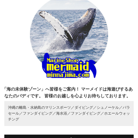
「海の未体験ゾーン」へ皆様をご案内！
マーメイドは海遊びするあ
なたのバディです。
皆様のお越しを心よりお待ちしております。
沖縄の離島・水納島のマリンスポーツ／
ダイビング／
シュノーケル／
パラ
セール／
ファンダイビング／
海水浴／
ファンダイビング／
ホエールウォッ
チング