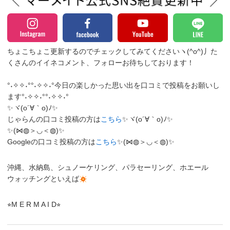
ちょこちょこ更新するのでチェックしてみてくださいヽ(^o^)丿
た
くさんのイイネコメント、フォローお待ちしております！
°˖✧✧˖°°˖✧✧˖°今日の楽しかった思い出を口コミで投稿をお願いし
ます°˖✧✧˖°°˖✧✧˖°
✨ヾ(o´∀｀o)ﾉ✨
じゃらんの口コミ投稿の方は
こちら
✨ヾ(o´∀｀o)ﾉ✨
✨(⋈◍＞◡＜◍)✨
Googleの口コミ投稿の方は
こちら
✨(⋈◍＞◡＜◍)✨
沖縄、水納島、シュノーケリング、パラセーリング、ホエール
ウォッチングといえば
⭐︎M E R M A I D⭐︎