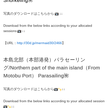
Snorkeling
🌺
写真のダウンロードはこちらから
↓↓
Download from the below links according to your allocated
sessions
↓↓
【URL：
http://30d.jp/mermaid30/2466
】
本島北部（本部港発）パラセーリン
グ
/N
orthern part of the main island（From
Motobu Port）
Parasailing
🌺
写真のダウンロードはこちらから
↓↓
Download from the below links according to your allocated session
↓↓