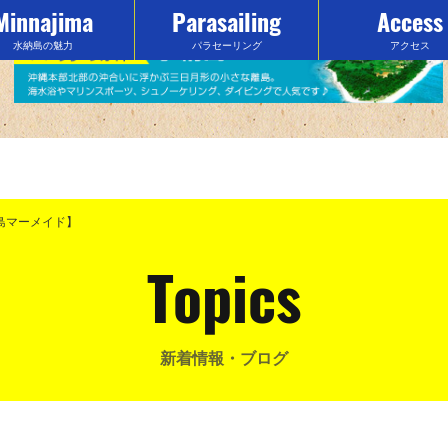
Minnajima
Parasailing
Access
水納島の魅力
パラセーリング
アクセス
島マーメイド】
Topics
新着情報・ブログ