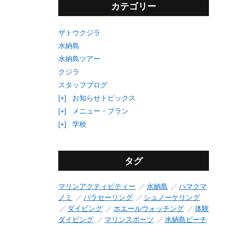
カテゴリー
ザトウクジラ
水納島
水納島ツアー
クジラ
スタッフブログ
[+]
お知らせトピックス
[+]
メニュー・プラン
[+]
学校
タグ
マリンアクティビティー
水納島
ハマクマ
ノミ
パラセーリング
シュノーケリング
ダイビング
ホエールウォッチング
体験
ダイビング
マリンスポーツ
水納島ビーチ