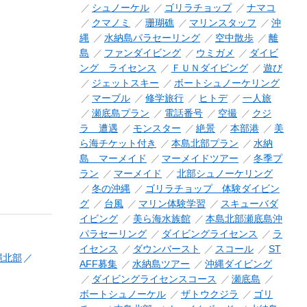
シュノーケル
ゴリラチョップ
ナマコ
クマノミ
珊瑚礁
マリンスタッフ
沖
縄
水納島パラセーリング
空中散歩
離
島
ファンダイビング
ウミガメ
ダイビ
ング ライセンス
ＦＵＮダイビング
遊び
ジェットスキー
ボートシュノーケリング
マーブル
修学旅行
ヒトデ
一人旅
瀬底島プラン
電話番号
空撮
クジ
ラ 遭遇
モンスター
絶景
本部港
美
ら海チケット付き
本島北部プラン
水納
島 マーメイド
マーメイドツアー
冬季プ
ラン
マーメイド
北部シュノーケリング
冬の沖縄
ゴリラチョップ 体験ダイビン
グ
台風
マリン体験学習
スキューバダ
イビング
美ら海水族館
本島北部瀬底島沖
パラセーリング
ダイビングライセンス
ラ
イセンス
ダウンバースト
スコール
ST
縄北部
AFF募集
水納島ツアー
沖縄ダイビング
ダイビングライセンスコース
瀬底島
ボートシュノーケル
ザトウクジラ
ゴリ