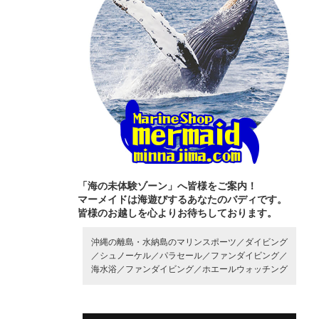
「海の未体験ゾーン」へ皆様をご案内！
マーメイドは海遊びするあなたのバディです。
皆様のお越しを心よりお待ちしております。
沖縄の離島・水納島のマリンスポーツ／
ダイビング
／
シュノーケル／
パラセール／
ファンダイビング／
海水浴／
ファンダイビング／
ホエールウォッチング