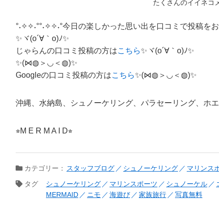
たくさんのイイネコ
°˖✧✧˖°°˖✧✧˖°今日の楽しかった思い出を口コミで投稿をお願い
✨ヾ(o´∀｀o)ﾉ✨
じゃらんの口コミ投稿の方は
こちら
✨ヾ(o´∀｀o)ﾉ✨
✨(⋈◍＞◡＜◍)✨
Googleの口コミ投稿の方は
こちら
✨(⋈◍＞◡＜◍)✨
沖縄、水納島、シュノーケリング、パラセーリング、ホエ
⭐︎M E R M A I D⭐︎
カテゴリー：
スタッフブログ
シュノーケリング
マリンス
タグ
シュノーケリング
マリンスポーツ
シュノーケル
MERMAID
ニモ
海遊び
家族旅行
写真無料