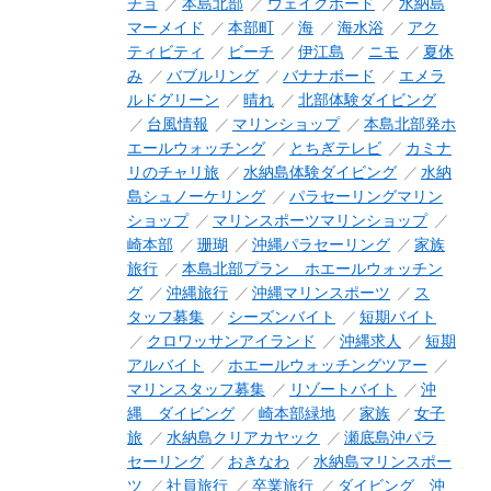
チョ
本島北部
ウェイクボード
水納島
マーメイド
本部町
海
海水浴
アク
ティビティ
ビーチ
伊江島
ニモ
夏休
み
バブルリング
バナナボード
エメラ
ルドグリーン
晴れ
北部体験ダイビング
台風情報
マリンショップ
本島北部発ホ
エールウォッチング
とちぎテレビ
カミナ
リのチャリ旅
水納島体験ダイビング
水納
島シュノーケリング
パラセーリングマリン
ショップ
マリンスポーツマリンショップ
崎本部
珊瑚
沖縄パラセーリング
家族
旅行
本島北部プラン ホエールウォッチン
グ
沖縄旅行
沖縄マリンスポーツ
ス
タッフ募集
シーズンバイト
短期バイト
クロワッサンアイランド
沖縄求人
短期
アルバイト
ホエールウォッチングツアー
マリンスタッフ募集
リゾートバイト
沖
縄 ダイビング
崎本部緑地
家族
女子
旅
水納島クリアカヤック
瀬底島沖パラ
セーリング
おきなわ
水納島マリンスポー
ツ
社員旅行
卒業旅行
ダイビング 沖