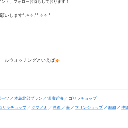
メント、フォローお待ちしております！
します°˖✧✧˖°°˖✧✧˖°
ールウォッチングといえば
ポーツ
本島北部プラン
瀬底近海
ゴリラチョップ
ゴリラチョップ
クマノミ
沖縄
海
マリンショップ
珊瑚
沖