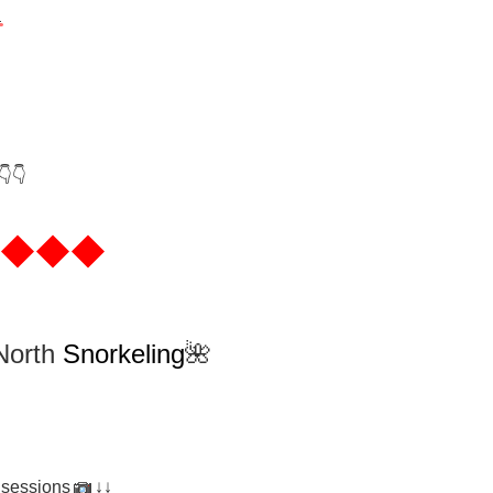
👇
◆◆◆
North
Snorkeling
🌺
 sessions
↓↓