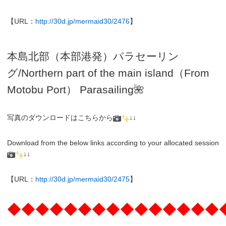
【URL：
http://30d.jp/mermaid30/2476
】
本島北部（本部港発）パラセーリン
グ
/N
orthern part of the main island（From
Motobu Port）
Parasailing
🌺
写真のダウンロードはこちらから
↓↓
Download from the below links according to your allocated session
↓↓
【URL：
http://30d.jp/mermaid30/2475
】
◆◆◆◆◆◆◆◆◆◆◆◆◆◆◆