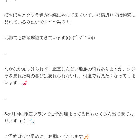
ぼちぼちとクジラ達が沖縄にやって来ていて、那覇辺りでは頻繁に
見れているみたいです〜〜🐳♡！！
北部でも数頭確認できています(((o(*ﾟ▽ﾟ*)o)))
.
なかなか見つけられず、正直しんどい船旅の時もありますが、クジ
ラを見れた時の喜びは忘れられないし、何度でも見たくなってしま
います…
.
3ヶ月間の限定プランでご予約埋まってる日もたくさん出て来てお
ります_(..)_
ご予約はぜひ早めに…お願いいたします