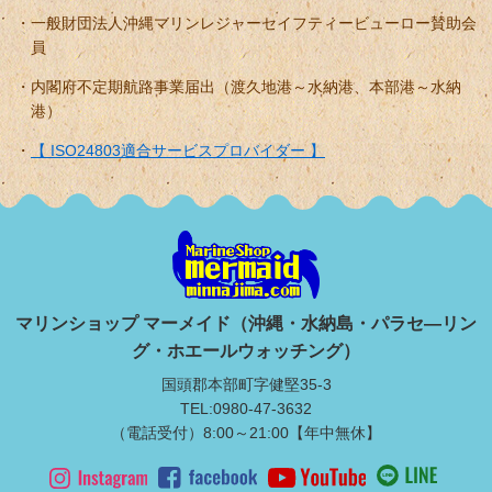
一般財団法人沖縄マリンレジャーセイフティービューロー賛助会
員
内閣府不定期航路事業届出（渡久地港～水納港、本部港～水納
港）
【 ISO24803適合サービスプロバイダー 】
マリンショップ マーメイド（沖縄・水納島・パラセ―リン
グ・ホエールウォッチング）
国頭郡本部町字健堅35-3
TEL:0980-47-3632
（電話受付）8:00～21:00【年中無休】