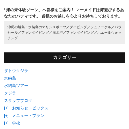
「海の未体験ゾーン」へ皆様をご案内！
マーメイドは海遊びするあ
なたのバディです。
皆様のお越しを心よりお待ちしております。
沖縄の離島・水納島のマリンスポーツ／
ダイビング／
シュノーケル／
パラ
セール／
ファンダイビング／
海水浴／
ファンダイビング／
ホエールウォッ
チング
カテゴリー
ザトウクジラ
水納島
水納島ツアー
クジラ
スタッフブログ
[+]
お知らせトピックス
[+]
メニュー・プラン
[+]
学校