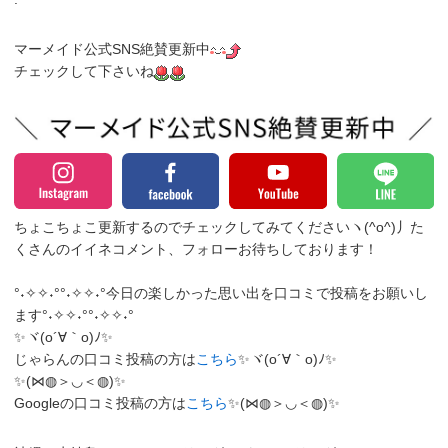
マーメイド公式SNS絶賛更新中
チェックして下さいね
ちょこちょこ更新するのでチェックしてみてくださいヽ(^o^)丿
た
くさんのイイネコメント、フォローお待ちしております！
°˖✧✧˖°°˖✧✧˖°今日の楽しかった思い出を口コミで投稿をお願いし
ます°˖✧✧˖°°˖✧✧˖°
✨ヾ(o´∀｀o)ﾉ✨
じゃらんの口コミ投稿の方は
こちら
✨ヾ(o´∀｀o)ﾉ✨
✨(⋈◍＞◡＜◍)✨
Googleの口コミ投稿の方は
こちら
✨(⋈◍＞◡＜◍)✨