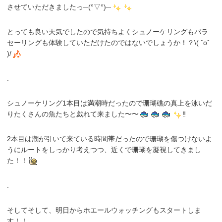
させていただきましたっ─(°▽°)─
とっても良い天気でしたので気持ちよくシュノーケリングもパラ
セーリングも体験していただけたのではないでしょうか！？\( ˆoˆ
)/
.
シュノーケリング1本目は満潮時だったので珊瑚礁の真上を泳いだ
りたくさんの魚たちと戯れて来ました〜〜
‼︎
2本目は潮が引いて来ている時間帯だったので珊瑚を傷つけないよ
うにルートをしっかり考えつつ、近くで珊瑚を凝視してきまし
た！！
.
そしてそして、明日からホエールウォッチングもスタートしま
す！！