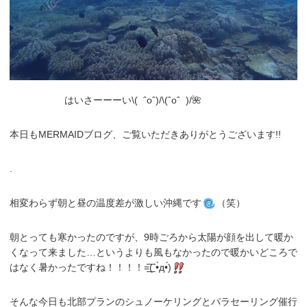
はいさーーーい\( ˆoˆ)/\(ˆoˆ )/🌺
本日もMERMAIDブログ、ご覧いただきありがとうございます!!
.
相変わらず朝と昼の温度差が激しい沖縄です
（笑）
朝とっても寒かったのですが、9時ごろから太陽が顔を出して暖か
くなって来ました…というよりも風もなかったので暖かいどころで
はなく暑かったですね！！！！=͟͟͞͞( •̀д•́)
そんな今日も北部プランのシュノーケリングとパラセーリング催行