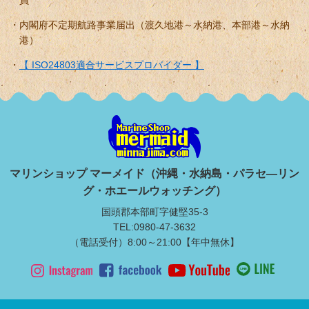
内閣府不定期航路事業届出（渡久地港～水納港、本部港～水納
港）
【 ISO24803適合サービスプロバイダー 】
マリンショップ マーメイド（沖縄・水納島・パラセ―リン
グ・ホエールウォッチング）
国頭郡本部町字健堅35-3
TEL:0980-47-3632
（電話受付）8:00～21:00【年中無休】