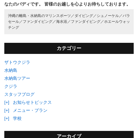
なたのバディです。
皆様のお越しを心よりお待ちしております。
沖縄の離島・水納島のマリンスポーツ／
ダイビング／
シュノーケル／
パラ
セール／
ファンダイビング／
海水浴／
ファンダイビング／
ホエールウォッ
チング
カテゴリー
ザトウクジラ
水納島
水納島ツアー
クジラ
スタッフブログ
[+]
お知らせトピックス
[+]
メニュー・プラン
[+]
学校
アーカイブ