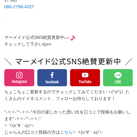
17:00)
080-2798-4327
.
マーメイド公式SNS絶賛更新中
チェックして下さいね👀
ちょこちょこ更新するのでチェックしてみてくださいヽ(^o^)丿
た
くさんのイイネコメント、フォローお待ちしております！
°˖✧✧˖°°˖✧✧˖°今日の楽しかった思い出を口コミで投稿をお願いし
ます°˖✧✧˖°°˖✧✧˖°
✨ヾ(o´∀｀o)ﾉ✨
じゃらんの口コミ投稿の方は
こちら
✨ヾ(o´∀｀o)ﾉ✨