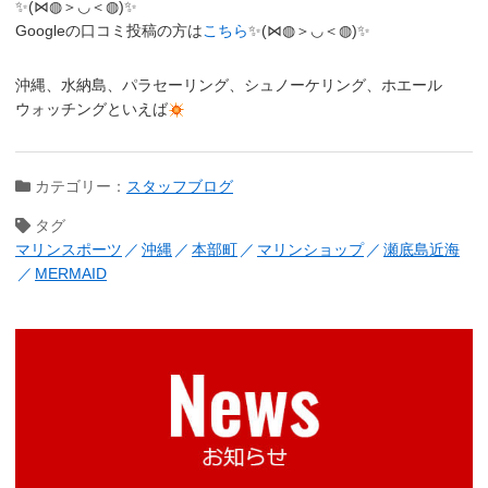
✨(⋈◍＞◡＜◍)✨
Googleの口コミ投稿の方は
こちら
✨(⋈◍＞◡＜◍)✨
沖縄、水納島、パラセーリング、シュノーケリング、ホエール
ウォッチングといえば
カテゴリー：
スタッフブログ
タグ
マリンスポーツ
沖縄
本部町
マリンショップ
瀬底島近海
MERMAID