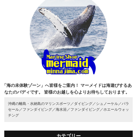
「海の未体験ゾーン」へ皆様をご案内！
マーメイドは海遊びするあ
なたのバディです。
皆様のお越しを心よりお待ちしております。
沖縄の離島・水納島のマリンスポーツ／
ダイビング／
シュノーケル／
パラ
セール／
ファンダイビング／
海水浴／
ファンダイビング／
ホエールウォッ
チング
カテゴリー