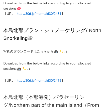
Download from the below links according to your allocated
sessions
【URL：
http://30d.jp/mermaid30/2481
】
本島北部プラン・
シュノーケリング/
North
Snorkeling
🌺
写真のダウンロードはこちらから
↓↓
Download from the below links according to your allocated
sessions
↓↓
【URL：
http://30d.jp/mermaid30/2479
】
本島北部（本部港発）パラセーリン
グ
/N
orthern part of the main island（From