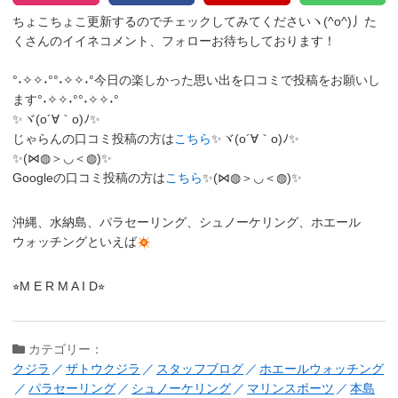
ちょこちょこ更新するのでチェックしてみてくださいヽ(^o^)丿
た
くさんのイイネコメント、フォローお待ちしております！
°˖✧✧˖°°˖✧✧˖°今日の楽しかった思い出を口コミで投稿をお願いし
ます°˖✧✧˖°°˖✧✧˖°
✨ヾ(o´∀｀o)ﾉ✨
じゃらんの口コミ投稿の方は
こちら
✨ヾ(o´∀｀o)ﾉ✨
✨(⋈◍＞◡＜◍)✨
Googleの口コミ投稿の方は
こちら
✨(⋈◍＞◡＜◍)✨
沖縄、水納島、パラセーリング、シュノーケリング、ホエール
ウォッチングといえば
⭐︎M E R M A I D⭐︎
カテゴリー：
クジラ
ザトウクジラ
スタッフブログ
ホエールウォッチング
パラセーリング
シュノーケリング
マリンスポーツ
本島