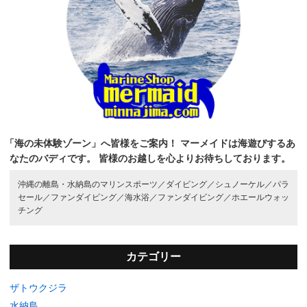
「海の未体験ゾーン」へ皆様をご案内！
マーメイドは海遊びするあ
なたのバディです。
皆様のお越しを心よりお待ちしております。
沖縄の離島・水納島のマリンスポーツ／
ダイビング／
シュノーケル／
パラ
セール／
ファンダイビング／
海水浴／
ファンダイビング／
ホエールウォッ
チング
カテゴリー
ザトウクジラ
水納島