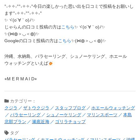
°˖✧✧˖°°˖✧✧˖°今日の楽しかった思い出を口コミで投稿をお願いし
ます°˖✧✧˖°°˖✧✧˖°
✨ヾ(o´∀｀o)ﾉ✨
じゃらんの口コミ投稿の方は
こちら
✨ヾ(o´∀｀o)ﾉ✨
✨(⋈◍＞◡＜◍)✨
Googleの口コミ投稿の方は
こちら
✨(⋈◍＞◡＜◍)✨
沖縄、水納島、パラセーリング、シュノーケリング、ホエール
ウォッチングといえば
⭐︎M E R M A I D⭐︎
カテゴリー：
クジラ
ザトウクジラ
スタッフブログ
ホエールウォッチング
パラセーリング
シュノーケリング
マリンスポーツ
本島
北部プラン
瀬底近海
ゴリラチョップ
タグ
パラセーリング
ホエールウォッチング
マリンスポーツ
沖縄