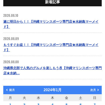
新着記事
2026.08.10
遂に明日から！！【沖縄マリンスポーツ専門店★水納島マーメイ
ド】
2026.08.09
もうすぐお盆！！【沖縄マリンスポーツ専門店★水納島マーメイ
ド】
2026.08.08
沖縄県北部で人気のグルメを楽しもう🍜【沖縄マリンスポーツ専門
店★水納…
2024年1月
前月
次月
月
火
水
木
金
土
日
1
2
3
4
5
6
7