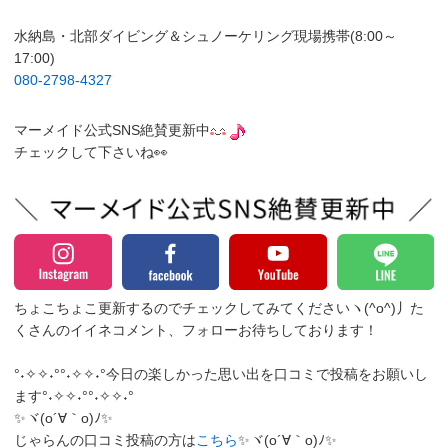
水納島・北部ダイビング＆シュノーケリング現場携帯(8:00～
17:00)
080-2798-4327
マーメイド公式SNS絶賛更新中
チェックして下さいね👀
ちょこちょこ更新するのでチェックしてみてくださいヽ(^o^)丿
た
くさんのイイネコメント、フォローお待ちしております！
°˖✧✧˖°°˖✧✧˖°今日の楽しかった思い出を口コミで投稿をお願いし
ます°˖✧✧˖°°˖✧✧˖°
✨ヾ(o´∀｀o)ﾉ✨
じゃらんの口コミ投稿の方は
こちら
✨ヾ(o´∀｀o)ﾉ✨