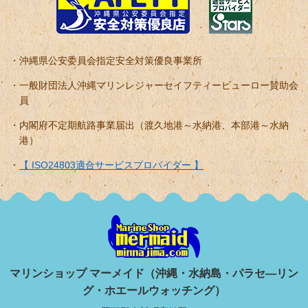
沖縄県公安委員会指定安全対策優良事業所
一般財団法人沖縄マリンレジャーセイフティービューロー賛助会
員
内閣府不定期航路事業届出（渡久地港～水納港、本部港～水納
港）
【 ISO24803適合サービスプロバイダー 】
マリンショップ マーメイド（沖縄・水納島・パラセ―リン
グ・ホエールウォッチング）