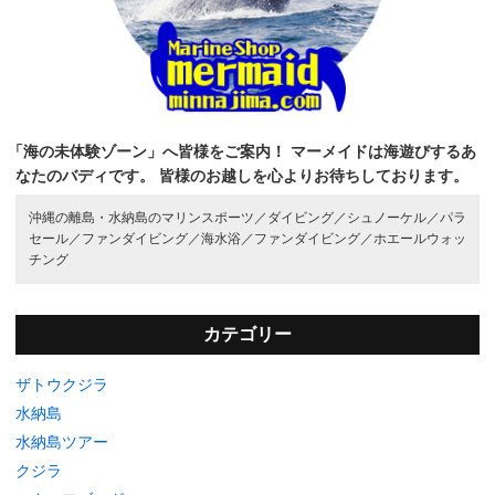
「海の未体験ゾーン」へ皆様をご案内！
マーメイドは海遊びするあ
なたのバディです。
皆様のお越しを心よりお待ちしております。
沖縄の離島・水納島のマリンスポーツ／
ダイビング／
シュノーケル／
パラ
セール／
ファンダイビング／
海水浴／
ファンダイビング／
ホエールウォッ
チング
カテゴリー
ザトウクジラ
水納島
水納島ツアー
クジラ