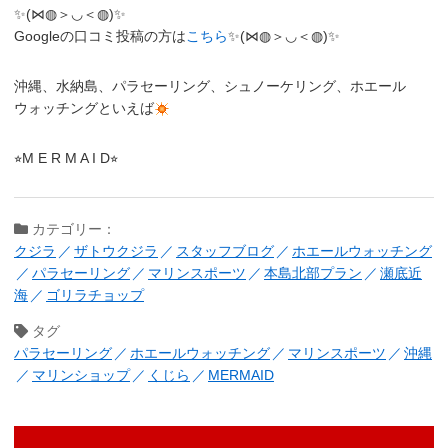
✨(⋈◍＞◡＜◍)✨
Googleの口コミ投稿の方は
こちら
✨(⋈◍＞◡＜◍)✨
沖縄、水納島、パラセーリング、シュノーケリング、ホエール
ウォッチングといえば
⭐︎M E R M A I D⭐︎
カテゴリー：
クジラ
ザトウクジラ
スタッフブログ
ホエールウォッチング
パラセーリング
マリンスポーツ
本島北部プラン
瀬底近
海
ゴリラチョップ
タグ
パラセーリング
ホエールウォッチング
マリンスポーツ
沖縄
マリンショップ
くじら
MERMAID