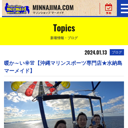
Topics
新着情報・ブログ
2024.01.13
ブログ
暖か～い🌞👚【沖縄マリンスポーツ専門店★水納島
マーメイド】