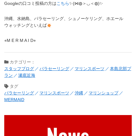
Googleの口コミ投稿の方は
こちら
✨(⋈◍＞◡＜◍)✨
沖縄、水納島、パラセーリング、シュノーケリング、ホエール
ウォッチングといえば
⭐︎M E R M A I D⭐︎
カテゴリー：
スタッフブログ
パラセーリング
マリンスポーツ
本島北部プ
ラン
瀬底近海
タグ
パラセーリング
マリンスポーツ
沖縄
マリンショップ
MERMAID