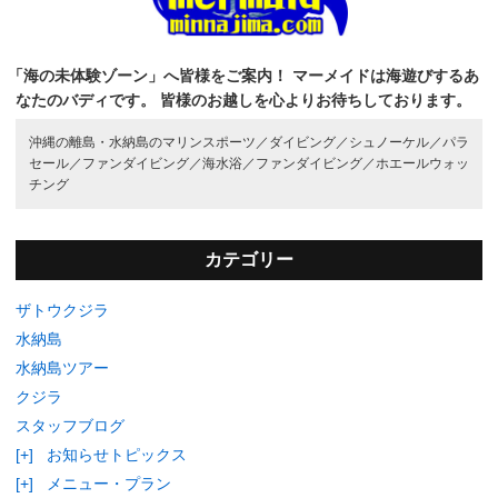
「海の未体験ゾーン」へ皆様をご案内！
マーメイドは海遊びするあ
なたのバディです。
皆様のお越しを心よりお待ちしております。
沖縄の離島・水納島のマリンスポーツ／
ダイビング／
シュノーケル／
パラ
セール／
ファンダイビング／
海水浴／
ファンダイビング／
ホエールウォッ
チング
カテゴリー
ザトウクジラ
水納島
水納島ツアー
クジラ
スタッフブログ
[+]
お知らせトピックス
[+]
メニュー・プラン