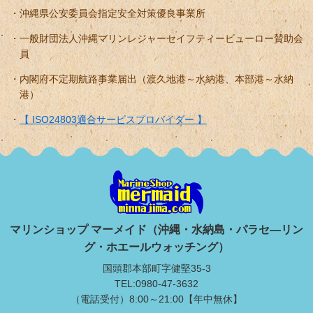
沖縄県公安委員会指定安全対策優良事業所
一般財団法人沖縄マリンレジャーセイフティービューロー賛助会
員
内閣府不定期航路事業届出（渡久地港～水納港、本部港～水納
港）
【 ISO24803適合サービスプロバイダー 】
マリンショップ マーメイド（沖縄・水納島・パラセ―リン
グ・ホエールウォッチング）
国頭郡本部町字健堅35-3
TEL:0980-47-3632
（電話受付）8:00～21:00【年中無休】