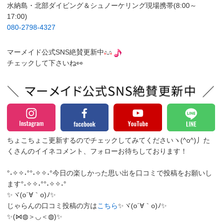
水納島・北部ダイビング＆シュノーケリング現場携帯(8:00～
17:00)
080-2798-4327
マーメイド公式SNS絶賛更新中
チェックして下さいね👀
ちょこちょこ更新するのでチェックしてみてくださいヽ(^o^)丿
た
くさんのイイネコメント、フォローお待ちしております！
°˖✧✧˖°°˖✧✧˖°今日の楽しかった思い出を口コミで投稿をお願いし
ます°˖✧✧˖°°˖✧✧˖°
✨ヾ(o´∀｀o)ﾉ✨
じゃらんの口コミ投稿の方は
こちら
✨ヾ(o´∀｀o)ﾉ✨
✨(⋈◍＞◡＜◍)✨