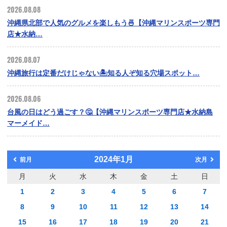
2026.08.08
沖縄県北部で人気のグルメを楽しもう🍜【沖縄マリンスポーツ専門
店★水納…
2026.08.07
沖縄旅行は定番だけじゃない🏝️知る人ぞ知る穴場スポット…
2026.08.06
台風の日はどう過ごす？🤔【沖縄マリンスポーツ専門店★水納島
マーメイド…
2024年1月
前月
次月
月
火
水
木
金
土
日
1
2
3
4
5
6
7
8
9
10
11
12
13
14
15
16
17
18
19
20
21