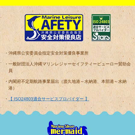
沖縄県公安委員会指定安全対策優良事業所
一般財団法人沖縄マリンレジャーセイフティービューロー賛助会
員
内閣府不定期航路事業届出（渡久地港～水納港、本部港～水納
港）
【 ISO24803適合サービスプロバイダー 】