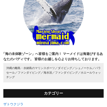
「海の未体験ゾーン」へ皆様をご案内！
マーメイドは海遊びするあ
なたのバディです。
皆様のお越しを心よりお待ちしております。
沖縄の離島・水納島のマリンスポーツ／
ダイビング／
シュノーケル／
パラ
セール／
ファンダイビング／
海水浴／
ファンダイビング／
ホエールウォッ
チング
カテゴリー
ザトウクジラ