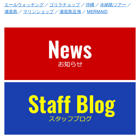
エールウォッチング
ゴリラチョップ
沖縄
水納島ツアー
瀬底島
マリンショップ
瀬底島近海
MERMAID