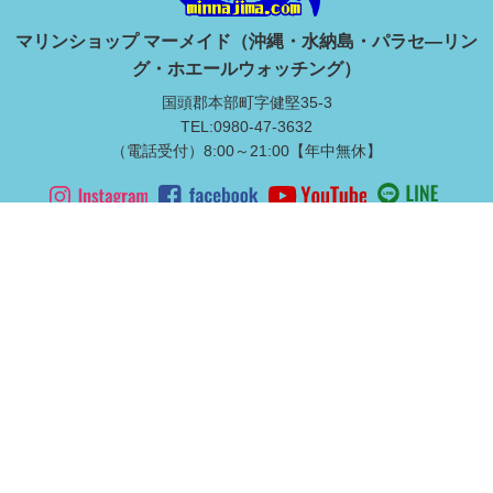
マリンショップ マーメイド（沖縄・水納島・パラセ―リン
グ・ホエールウォッチング）
国頭郡本部町字健堅35-3
TEL:0980-47-3632
（電話受付）8:00～21:00【年中無休】
水納島上陸ツアー
本島北部マリンスポーツ
満喫ダイビング
ライセンス取得
マリンスポーツ
修学旅行・体験学習
マリンレジャー品レンタル
Copyright © 2019 Marineshop Mermaid, All Rights Reserved.