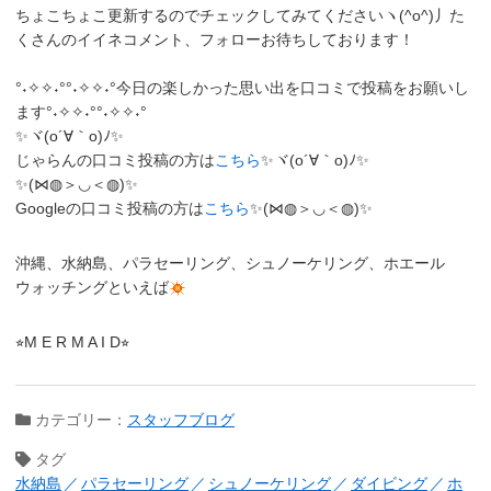
ちょこちょこ更新するのでチェックしてみてくださいヽ(^o^)丿
た
くさんのイイネコメント、フォローお待ちしております！
°˖✧✧˖°°˖✧✧˖°今日の楽しかった思い出を口コミで投稿をお願いし
ます°˖✧✧˖°°˖✧✧˖°
✨ヾ(o´∀｀o)ﾉ✨
じゃらんの口コミ投稿の方は
こちら
✨ヾ(o´∀｀o)ﾉ✨
✨(⋈◍＞◡＜◍)✨
Googleの口コミ投稿の方は
こちら
✨(⋈◍＞◡＜◍)✨
沖縄、水納島、パラセーリング、シュノーケリング、ホエール
ウォッチングといえば
⭐︎M E R M A I D⭐︎
カテゴリー：
スタッフブログ
タグ
水納島
パラセーリング
シュノーケリング
ダイビング
ホ