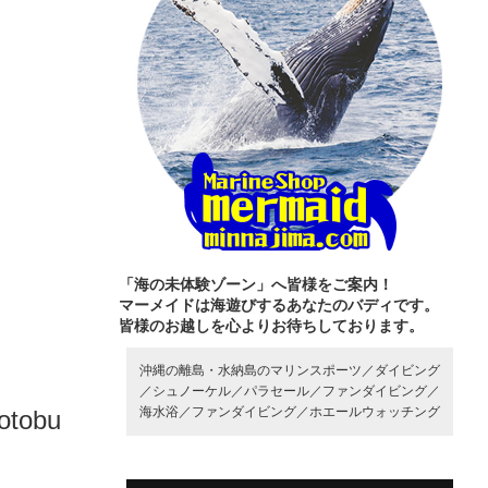
「海の未体験ゾーン」へ皆様をご案内！
マーメイドは海遊びするあなたのバディです。
皆様のお越しを心よりお待ちしております。
沖縄の離島・水納島のマリンスポーツ／
ダイビング
／
シュノーケル／
パラセール／
ファンダイビング／
海水浴／
ファンダイビング／
ホエールウォッチング
otobu