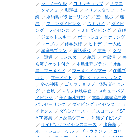
シュノーケル
ゴリラチョップ
ナマコ
クマノミ
珊瑚礁
マリンスタッフ
沖
縄
水納島パラセーリング
空中散歩
離
島
ファンダイビング
ウミガメ
ダイビ
ング ライセンス
ＦＵＮダイビング
遊び
ジェットスキー
ボートシュノーケリング
マーブル
修学旅行
ヒトデ
一人旅
瀬底島プラン
電話番号
空撮
クジ
ラ 遭遇
モンスター
絶景
本部港
美
ら海チケット付き
本島北部プラン
水納
島 マーメイド
マーメイドツアー
冬季プ
ラン
マーメイド
北部シュノーケリング
冬の沖縄
ゴリラチョップ 体験ダイビン
グ
台風
マリン体験学習
スキューバダ
イビング
美ら海水族館
本島北部瀬底島沖
パラセーリング
ダイビングライセンス
ラ
イセンス
ダウンバースト
スコール
ST
AFF募集
水納島ツアー
沖縄ダイビング
ダイビングライセンスコース
瀬底島
ボートシュノーケル
ザトウクジラ
ゴリ