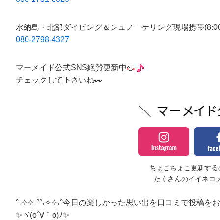
水納島・北部ダイビング＆シュノーケリング現場携帯(8:00～1
080-2798-4327
マーメイド公式SNS絶賛更新中
チェックして下さいね👀
ちょこちょこ更新するの
たくさんのイイネコ
°˖✧✧˖°°˖✧✧˖°今日の楽しかった思い出を口コミで投稿をお願い
✨ヾ(o´∀｀o)ﾉ✨