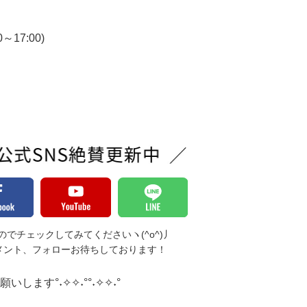
7:00)
でチェックしてみてくださいヽ(^o^)丿
メント、フォローお待ちしております！
します°˖✧✧˖°°˖✧✧˖°