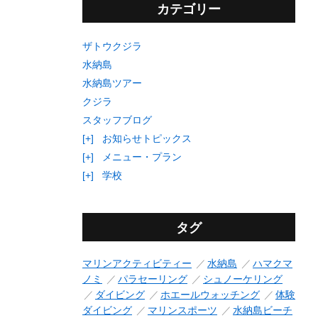
カテゴリー
ザトウクジラ
水納島
水納島ツアー
クジラ
スタッフブログ
[+]
お知らせトピックス
[+]
メニュー・プラン
[+]
学校
タグ
マリンアクティビティー
水納島
ハマクマ
ノミ
パラセーリング
シュノーケリング
ダイビング
ホエールウォッチング
体験
ダイビング
マリンスポーツ
水納島ビーチ