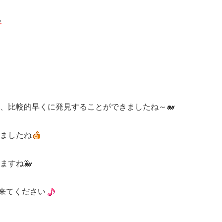
、比較的早くに発見することができましたね～🐋
ましたね
ますね🐳
に来てください