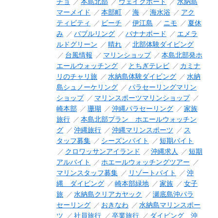
チョ
本島北部
ウェイクボード
水納島
マーメイド
本部町
海
海水浴
アク
ティビティ
ビーチ
伊江島
ニモ
夏休
み
バブルリング
バナナボード
エメラ
ルドグリーン
晴れ
北部体験ダイビング
台風情報
マリンショップ
本島北部発ホ
エールウォッチング
とちぎテレビ
カミナ
リのチャリ旅
水納島体験ダイビング
水納
島シュノーケリング
パラセーリングマリン
ショップ
マリンスポーツマリンショップ
崎本部
珊瑚
沖縄パラセーリング
家族
旅行
本島北部プラン ホエールウォッチン
グ
沖縄旅行
沖縄マリンスポーツ
ス
タッフ募集
シーズンバイト
短期バイト
クロワッサンアイランド
沖縄求人
短期
アルバイト
ホエールウォッチングツアー
マリンスタッフ募集
リゾートバイト
沖
縄 ダイビング
崎本部緑地
家族
女子
旅
水納島クリアカヤック
瀬底島沖パラ
セーリング
おきなわ
水納島マリンスポー
ツ
社員旅行
卒業旅行
ダイビング 沖