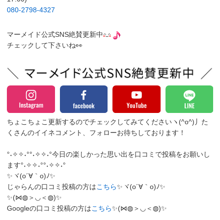
080-2798-4327
マーメイド公式SNS絶賛更新中
チェックして下さいね👀
ちょこちょこ更新するのでチェックしてみてくださいヽ(^o^)丿
た
くさんのイイネコメント、フォローお待ちしております！
°˖✧✧˖°°˖✧✧˖°今日の楽しかった思い出を口コミで投稿をお願いし
ます°˖✧✧˖°°˖✧✧˖°
✨ヾ(o´∀｀o)ﾉ✨
じゃらんの口コミ投稿の方は
こちら
✨ヾ(o´∀｀o)ﾉ✨
✨(⋈◍＞◡＜◍)✨
Googleの口コミ投稿の方は
こちら
✨(⋈◍＞◡＜◍)✨