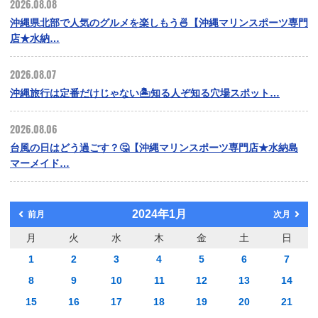
2026.08.08
沖縄県北部で人気のグルメを楽しもう🍜【沖縄マリンスポーツ専門
店★水納…
2026.08.07
沖縄旅行は定番だけじゃない🏝️知る人ぞ知る穴場スポット…
2026.08.06
台風の日はどう過ごす？🤔【沖縄マリンスポーツ専門店★水納島
マーメイド…
2024年1月
前月
次月
月
火
水
木
金
土
日
1
2
3
4
5
6
7
8
9
10
11
12
13
14
15
16
17
18
19
20
21