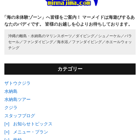
「海の未体験ゾーン」へ皆様をご案内！
マーメイドは海遊びするあ
なたのバディです。
皆様のお越しを心よりお待ちしております。
沖縄の離島・水納島のマリンスポーツ／
ダイビング／
シュノーケル／
パラ
セール／
ファンダイビング／
海水浴／
ファンダイビング／
ホエールウォッ
チング
カテゴリー
ザトウクジラ
水納島
水納島ツアー
クジラ
スタッフブログ
[+]
お知らせトピックス
[+]
メニュー・プラン
[+]
学校