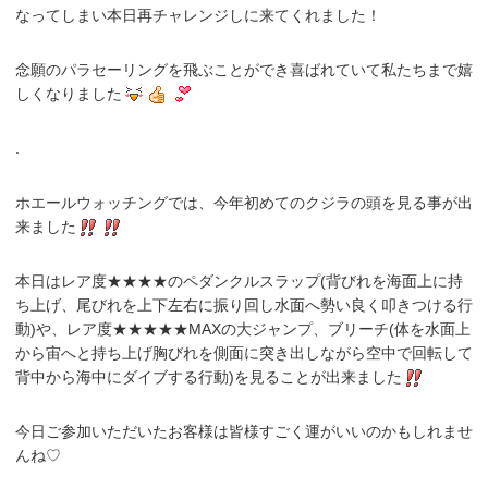
なってしまい本日再チャレンジしに来てくれました！
念願のパラセーリングを飛ぶことができ喜ばれていて私たちまで嬉
しくなりました
.
ホエールウォッチングでは、今年初めてのクジラの頭を見る事が出
来ました
本日はレア度★★★★の
ペダンクルスラップ
(背びれを海面上に持
ち上げ、尾びれを上下左右に振り回し水面へ勢い良く叩きつける行
動)や、レア度★★★★★MAXの大ジャンプ、
ブリーチ
(体を水面上
から宙へと持ち上げ胸びれを側面に突き出しながら空中で回転して
背中から海中にダイブする行動)を見ることが出来ました
今日ご参加いただいたお客様は皆様すごく運がいいのかもしれませ
んね♡