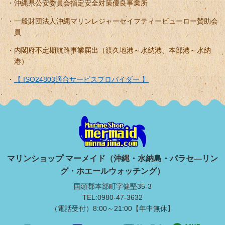
沖縄県公安委員会指定安全対策優良事業所
一般財団法人沖縄マリンレジャーセイフティービューロー賛助会
員
内閣府不定期航路事業届出（渡久地港～水納港、本部港～水納
港）
【 ISO24803適合サービスプロバイダー 】
マリンショップ マーメイド（沖縄・水納島・パラセ―リン
グ・ホエールウォッチング）
国頭郡本部町字健堅35-3
TEL:0980-47-3632
（電話受付）8:00～21:00【年中無休】