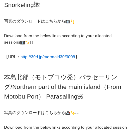
Snorkeling
🌺
写真のダウンロードはこちらから
↓↓
Download from the below links according to your allocated
sessions
↓↓
【URL：
http://30d.jp/mermaid30/3009
】
本島北部（モトブコウ発）パラセーリン
グ
/N
orthern part of the main island（From
Motobu Port）
Parasailing
🌺
写真のダウンロードはこちらから
↓↓
Download from the below links according to your allocated session