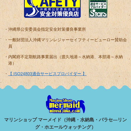
沖縄県公安委員会指定安全対策優良事業所
一般財団法人沖縄マリンレジャーセイフティービューロー賛助会
員
内閣府不定期航路事業届出（渡久地港～水納港、本部港～水納
港）
【 ISO24803適合サービスプロバイダー 】
マリンショップ マーメイド（沖縄・水納島・パラセ―リン
グ・ホエールウォッチング）