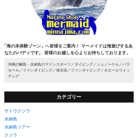
「海の未体験ゾーン」へ皆様をご案内！
マーメイドは海遊びするあ
なたのバディです。
皆様のお越しを心よりお待ちしております。
沖縄の離島・水納島のマリンスポーツ／
ダイビング／
シュノーケル／
パラ
セール／
ファンダイビング／
海水浴／
ファンダイビング／
ホエールウォッ
チング
カテゴリー
ザトウクジラ
水納島
水納島ツアー
クジラ