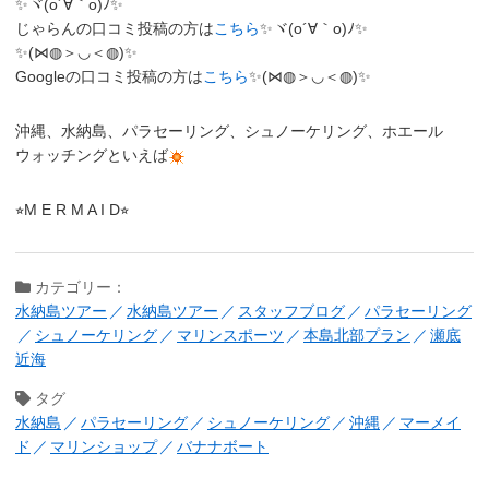
✨ヾ(o´∀｀o)ﾉ✨
じゃらんの口コミ投稿の方は
こちら
✨ヾ(o´∀｀o)ﾉ✨
✨(⋈◍＞◡＜◍)✨
Googleの口コミ投稿の方は
こちら
✨(⋈◍＞◡＜◍)✨
沖縄、水納島、パラセーリング、シュノーケリング、ホエール
ウォッチングといえば
⭐︎M E R M A I D⭐︎
カテゴリー：
水納島ツアー
水納島ツアー
スタッフブログ
パラセーリング
シュノーケリング
マリンスポーツ
本島北部プラン
瀬底
近海
タグ
水納島
パラセーリング
シュノーケリング
沖縄
マーメイ
ド
マリンショップ
バナナボート