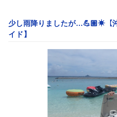
少し雨降りましたが…💪🏽☀
イド】