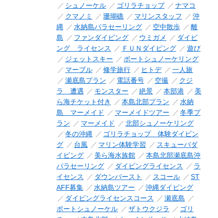
シュノーケル
ゴリラチョップ
ナマコ
クマノミ
珊瑚礁
マリンスタッフ
沖
縄
水納島パラセーリング
空中散歩
離
島
ファンダイビング
ウミガメ
ダイビ
ング ライセンス
ＦＵＮダイビング
遊び
ジェットスキー
ボートシュノーケリング
マーブル
修学旅行
ヒトデ
一人旅
瀬底島プラン
電話番号
空撮
クジ
ラ 遭遇
モンスター
絶景
本部港
美
ら海チケット付き
本島北部プラン
水納
島 マーメイド
マーメイドツアー
冬季プ
ラン
マーメイド
北部シュノーケリング
冬の沖縄
ゴリラチョップ 体験ダイビン
グ
台風
マリン体験学習
スキューバダ
イビング
美ら海水族館
本島北部瀬底島沖
パラセーリング
ダイビングライセンス
ラ
イセンス
ダウンバースト
スコール
ST
AFF募集
水納島ツアー
沖縄ダイビング
ダイビングライセンスコース
瀬底島
ボートシュノーケル
ザトウクジラ
ゴリ