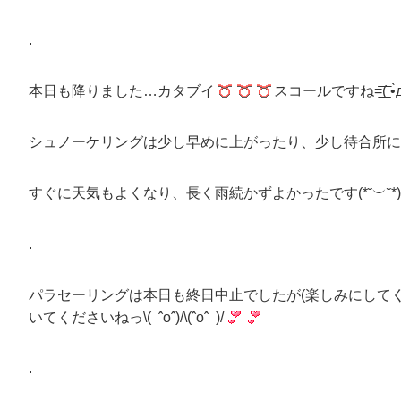
.
本日も降りました…カタブイ
スコールですね=͟͟͞͞( •̀д
シュノーケリングは少し早めに上がったり、少し待合所に
すぐに天気もよくなり、長く雨続かずよかったです(*˘︶˘*).｡
.
パラセーリングは本日も終日中止でしたが(楽しみにして
いてくださいねっ\( ˆoˆ)/\(ˆoˆ )/
.