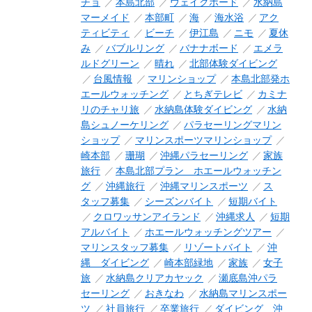
チョ
本島北部
ウェイクボード
水納島
マーメイド
本部町
海
海水浴
アク
ティビティ
ビーチ
伊江島
ニモ
夏休
み
バブルリング
バナナボード
エメラ
ルドグリーン
晴れ
北部体験ダイビング
台風情報
マリンショップ
本島北部発ホ
エールウォッチング
とちぎテレビ
カミナ
リのチャリ旅
水納島体験ダイビング
水納
島シュノーケリング
パラセーリングマリン
ショップ
マリンスポーツマリンショップ
崎本部
珊瑚
沖縄パラセーリング
家族
旅行
本島北部プラン ホエールウォッチン
グ
沖縄旅行
沖縄マリンスポーツ
ス
タッフ募集
シーズンバイト
短期バイト
クロワッサンアイランド
沖縄求人
短期
アルバイト
ホエールウォッチングツアー
マリンスタッフ募集
リゾートバイト
沖
縄 ダイビング
崎本部緑地
家族
女子
旅
水納島クリアカヤック
瀬底島沖パラ
セーリング
おきなわ
水納島マリンスポー
ツ
社員旅行
卒業旅行
ダイビング 沖