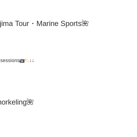
ima
Tour・Marine Sports🌺
 sessions
↓↓
orkeling
🌺