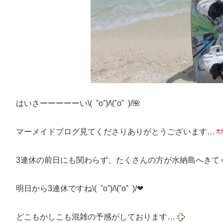
はいさーーーーーい\( ˆoˆ)/\(ˆoˆ )/🌺
マーメイドブログ見てくださりありがとうございます…
3連休の前日にも関わらず、たくさんの方が水納島へきてく
明日から3連休ですね\( ˆoˆ)/\(ˆoˆ )/❤︎
どこもかしこも混雑の予感がしております…