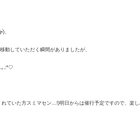
•́)、
移動していただく瞬間がありましたが、
.:*♡
くれていた方スミマセン…!)明日からは催行予定ですので、楽