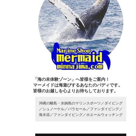
「海の未体験ゾーン」へ皆様をご案内！
マーメイドは海遊びするあなたのバディです。
皆様のお越しを心よりお待ちしております。
沖縄の離島・水納島のマリンスポーツ／
ダイビング
／
シュノーケル／
パラセール／
ファンダイビング／
海水浴／
ファンダイビング／
ホエールウォッチング