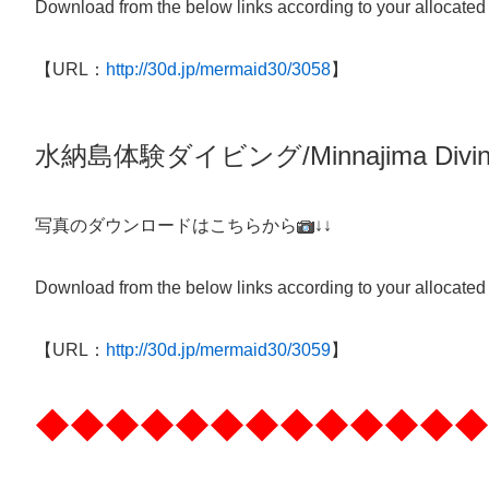
Download from the below links according to your allocated
【URL：
http://30d.jp/mermaid30/3058
】
水納島体験
ダイビング/
Minnajima
Divi
写真のダウンロードはこちらから
↓↓
Download from the below links according to your allocated
【URL：
http://30d.jp/mermaid30/3059
】
◆◆◆◆◆◆◆◆◆◆◆◆◆