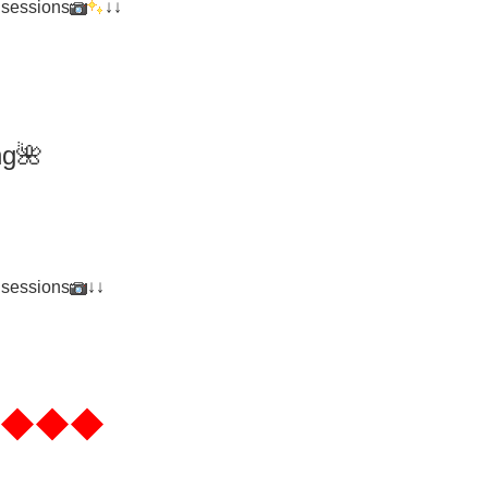
 sessions
↓↓
ng
🌺
 sessions
↓↓
◆◆◆