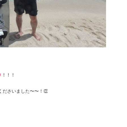
！！！
ださいました〜〜！👏