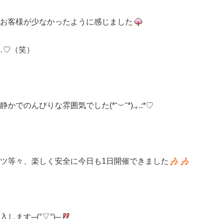
お客様が少なかったように感じました
…♡（笑）
んびりな雰囲気でした(*˘︶˘*).｡.:*♡
ツ等々、楽しく安全に今日も1日開催できました
ます─(°▽°)─