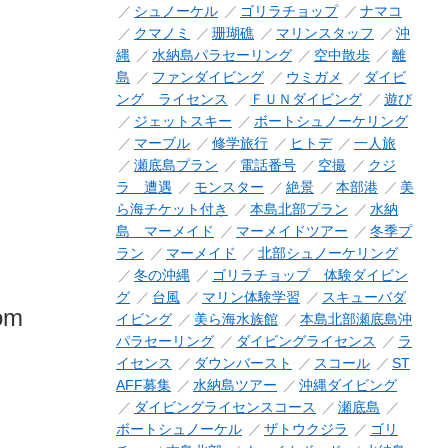
シュノーケル
ゴリラチョップ
ナマコ
クマノミ
珊瑚礁
マリンスタッフ
沖
縄
水納島パラセーリング
空中散歩
離
島
ファンダイビング
ウミガメ
ダイビ
ング ライセンス
ＦＵＮダイビング
遊び
ジェットスキー
ボートシュノーケリング
マーブル
修学旅行
ヒトデ
一人旅
瀬底島プラン
電話番号
空撮
クジ
ラ 遭遇
モンスター
絶景
本部港
美
ら海チケット付き
本島北部プラン
水納
島 マーメイド
マーメイドツアー
冬季プ
ラン
マーメイド
北部シュノーケリング
冬の沖縄
ゴリラチョップ 体験ダイビン
グ
台風
マリン体験学習
スキューバダ
rom
イビング
美ら海水族館
本島北部瀬底島沖
パラセーリング
ダイビングライセンス
ラ
イセンス
ダウンバースト
スコール
ST
AFF募集
水納島ツアー
沖縄ダイビング
ダイビングライセンスコース
瀬底島
ボートシュノーケル
ザトウクジラ
ゴリ