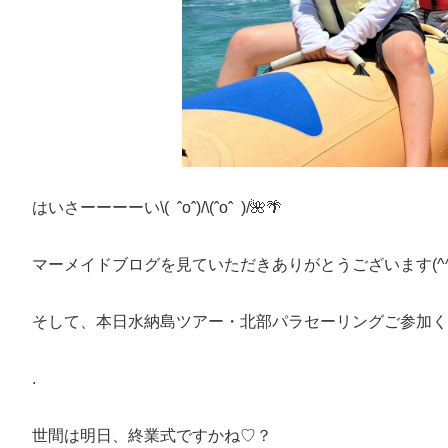
はいさーーーーい\( ˆoˆ)/\(ˆoˆ )/🌺🌴
マーメイドブログを見ていただきありがとうございます(^^
そして、本日水納島ツアー・北部パラセーリングご参加
.
世間は明日、終業式ですかね♡？