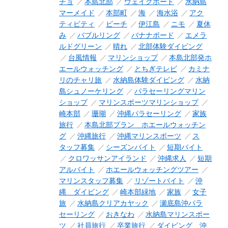
チョ
本島北部
ウェイクボード
水納島
マーメイド
本部町
海
海水浴
アク
ティビティ
ビーチ
伊江島
ニモ
夏休
み
バブルリング
バナナボード
エメラ
ルドグリーン
晴れ
北部体験ダイビング
台風情報
マリンショップ
本島北部発ホ
エールウォッチング
とちぎテレビ
カミナ
リのチャリ旅
水納島体験ダイビング
水納
島シュノーケリング
パラセーリングマリン
ショップ
マリンスポーツマリンショップ
崎本部
珊瑚
沖縄パラセーリング
家族
旅行
本島北部プラン ホエールウォッチン
グ
沖縄旅行
沖縄マリンスポーツ
ス
タッフ募集
シーズンバイト
短期バイト
クロワッサンアイランド
沖縄求人
短期
アルバイト
ホエールウォッチングツアー
マリンスタッフ募集
リゾートバイト
沖
縄 ダイビング
崎本部緑地
家族
女子
旅
水納島クリアカヤック
瀬底島沖パラ
セーリング
おきなわ
水納島マリンスポー
ツ
社員旅行
卒業旅行
ダイビング 沖