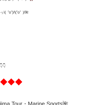
/\(ˆoˆ )/🌺
👇
◆◆◆
ima
Tour・Marine Sports🌺