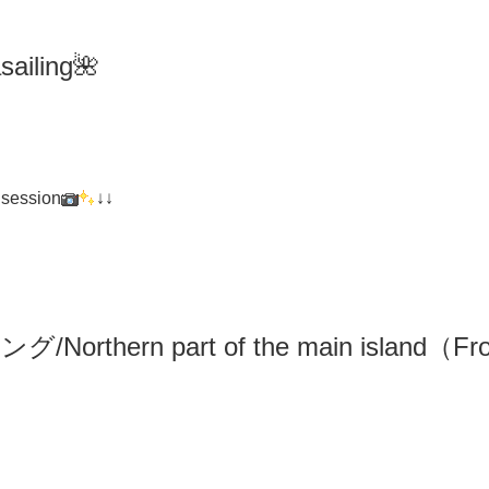
iling🌺
 session
↓↓
リング
/N
orthern part of the main island（F