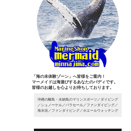
「海の未体験ゾーン」へ皆様をご案内！
マーメイドは海遊びするあなたのバディです。
皆様のお越しを心よりお待ちしております。
沖縄の離島・水納島のマリンスポーツ／
ダイビング
／
シュノーケル／
パラセール／
ファンダイビング／
海水浴／
ファンダイビング／
ホエールウォッチング