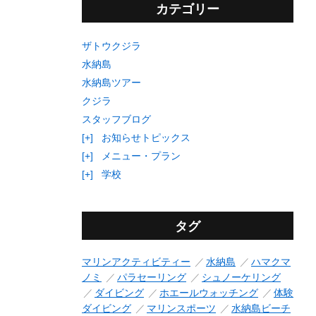
カテゴリー
ザトウクジラ
水納島
水納島ツアー
クジラ
スタッフブログ
[+]
お知らせトピックス
[+]
メニュー・プラン
[+]
学校
タグ
マリンアクティビティー
水納島
ハマクマ
ノミ
パラセーリング
シュノーケリング
ダイビング
ホエールウォッチング
体験
ダイビング
マリンスポーツ
水納島ビーチ