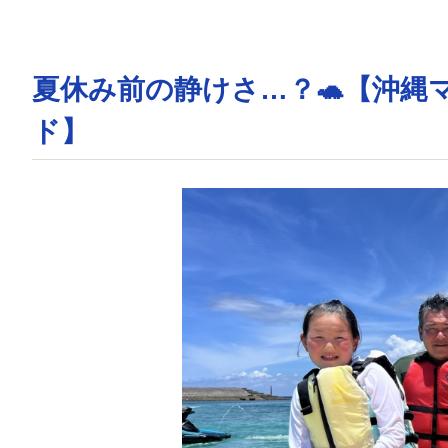
夏休み前の静けさ…？🐢【沖縄
ド】