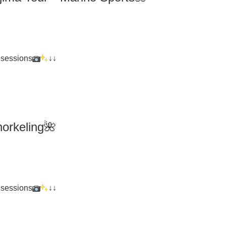
 sessions
↓↓
orkeling
🌺
 sessions
↓↓