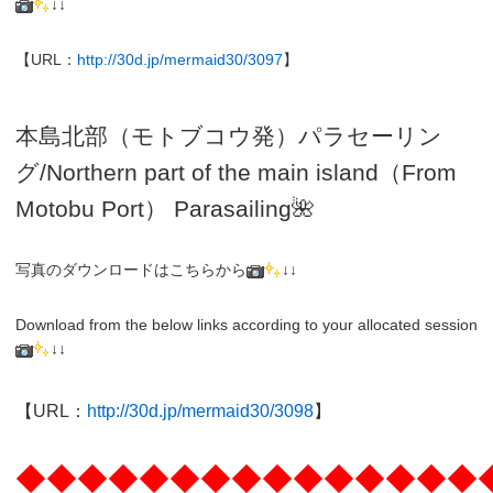
↓↓
【URL：
http://30d.jp/mermaid30/3097
】
本島北部（モトブコウ発）パラセーリン
グ
/N
orthern part of the main island（From
Motobu Port）
Parasailing
🌺
写真のダウンロードはこちらから
↓↓
Download from the below links according to your allocated session
↓↓
【URL：
http://30d.jp/mermaid30/3098
】
◆◆◆◆◆◆◆◆◆◆◆◆◆◆◆