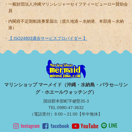
一般財団法人沖縄マリンレジャーセイフティービューロー賛助会
員
内閣府不定期航路事業届出（渡久地港～水納港、本部港～水納
港）
【 ISO24803適合サービスプロバイダー 】
マリンショップ マーメイド（沖縄・水納島・パラセ―リン
グ・ホエールウォッチング）
国頭郡本部町字健堅35-3
TEL:0980-47-3632
（電話受付）8:00～21:00【年中無休】