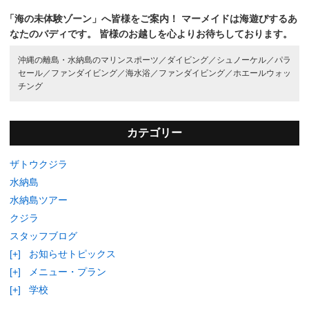
「海の未体験ゾーン」へ皆様をご案内！
マーメイドは海遊びするあ
なたのバディです。
皆様のお越しを心よりお待ちしております。
沖縄の離島・水納島のマリンスポーツ／
ダイビング／
シュノーケル／
パラ
セール／
ファンダイビング／
海水浴／
ファンダイビング／
ホエールウォッ
チング
カテゴリー
ザトウクジラ
水納島
水納島ツアー
クジラ
スタッフブログ
[+]
お知らせトピックス
[+]
メニュー・プラン
[+]
学校