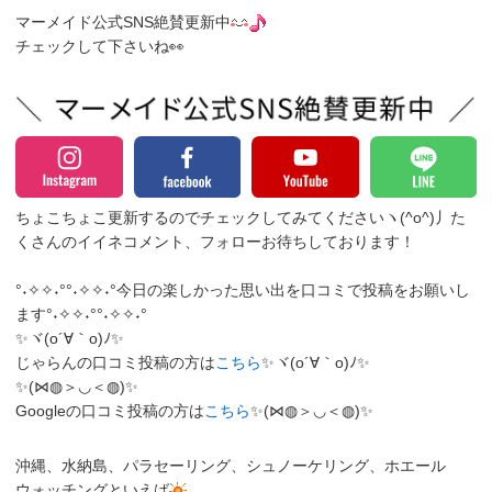
マーメイド公式SNS絶賛更新中
チェックして下さいね👀
ちょこちょこ更新するのでチェックしてみてくださいヽ(^o^)丿
た
くさんのイイネコメント、フォローお待ちしております！
°˖✧✧˖°°˖✧✧˖°今日の楽しかった思い出を口コミで投稿をお願いし
ます°˖✧✧˖°°˖✧✧˖°
✨ヾ(o´∀｀o)ﾉ✨
じゃらんの口コミ投稿の方は
こちら
✨ヾ(o´∀｀o)ﾉ✨
✨(⋈◍＞◡＜◍)✨
Googleの口コミ投稿の方は
こちら
✨(⋈◍＞◡＜◍)✨
沖縄、水納島、パラセーリング、シュノーケリング、ホエール
ウォッチングといえば