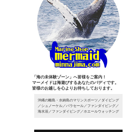
「海の未体験ゾーン」へ皆様をご案内！
マーメイドは海遊びするあなたのバディです。
皆様のお越しを心よりお待ちしております。
沖縄の離島・水納島のマリンスポーツ／
ダイビング
／
シュノーケル／
パラセール／
ファンダイビング／
海水浴／
ファンダイビング／
ホエールウォッチング