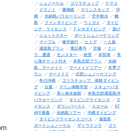
シュノーケル
ゴリラチョップ
ナマコ
クマノミ
珊瑚礁
マリンスタッフ
沖
縄
水納島パラセーリング
空中散歩
離
島
ファンダイビング
ウミガメ
ダイビ
ング ライセンス
ＦＵＮダイビング
遊び
ジェットスキー
ボートシュノーケリング
マーブル
修学旅行
ヒトデ
一人旅
瀬底島プラン
電話番号
空撮
クジ
ラ 遭遇
モンスター
絶景
本部港
美
ら海チケット付き
本島北部プラン
水納
島 マーメイド
マーメイドツアー
冬季プ
ラン
マーメイド
北部シュノーケリング
冬の沖縄
ゴリラチョップ 体験ダイビン
グ
台風
マリン体験学習
スキューバダ
イビング
美ら海水族館
本島北部瀬底島沖
パラセーリング
ダイビングライセンス
ラ
イセンス
ダウンバースト
スコール
ST
AFF募集
水納島ツアー
沖縄ダイビング
ダイビングライセンスコース
瀬底島
ボートシュノーケル
ザトウクジラ
ゴリ
rom