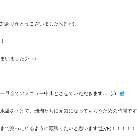
ありがとうございました＼(^o^)／
！
ました(>_<)
旦全てのメニュー中止とさせていただきます…_(..)_
水温を下げて、珊瑚たちに元気になってもらうための時間です
走れるように頑張りたいと思います=͟͟͞͞( •̀д•́)！！！！！