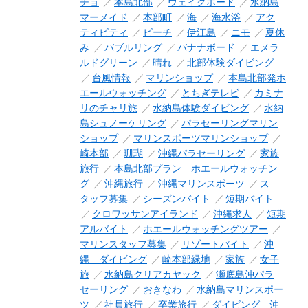
チョ
本島北部
ウェイクボード
水納島
マーメイド
本部町
海
海水浴
アク
ティビティ
ビーチ
伊江島
ニモ
夏休
み
バブルリング
バナナボード
エメラ
ルドグリーン
晴れ
北部体験ダイビング
台風情報
マリンショップ
本島北部発ホ
エールウォッチング
とちぎテレビ
カミナ
リのチャリ旅
水納島体験ダイビング
水納
島シュノーケリング
パラセーリングマリン
ショップ
マリンスポーツマリンショップ
崎本部
珊瑚
沖縄パラセーリング
家族
旅行
本島北部プラン ホエールウォッチン
グ
沖縄旅行
沖縄マリンスポーツ
ス
タッフ募集
シーズンバイト
短期バイト
クロワッサンアイランド
沖縄求人
短期
アルバイト
ホエールウォッチングツアー
マリンスタッフ募集
リゾートバイト
沖
縄 ダイビング
崎本部緑地
家族
女子
旅
水納島クリアカヤック
瀬底島沖パラ
セーリング
おきなわ
水納島マリンスポー
ツ
社員旅行
卒業旅行
ダイビング 沖