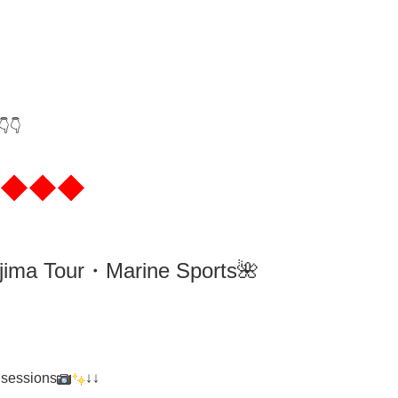
👇
◆◆◆
ima
Tour・Marine Sports🌺
 sessions
↓↓