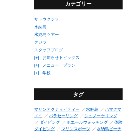
カテゴリー
ザトウクジラ
水納島
水納島ツアー
クジラ
スタッフブログ
[+]
お知らせトピックス
[+]
メニュー・プラン
[+]
学校
タグ
マリンアクティビティー
水納島
ハマクマ
ノミ
パラセーリング
シュノーケリング
ダイビング
ホエールウォッチング
体験
ダイビング
マリンスポーツ
水納島ビーチ