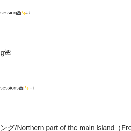
 session
↓↓
ng
🌺
 sessions
↓↓
リング
/N
orthern part of the main island（F