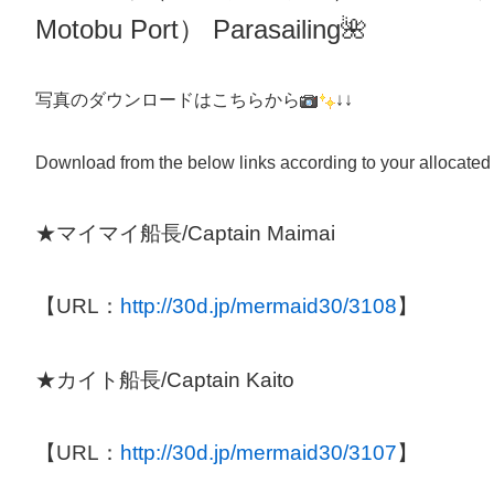
Motobu Port）
Parasailing
🌺
写真のダウンロードはこちらから
↓↓
Download from the below links according to your allocated
★マイマイ船長/Captain Maimai
【URL：
http://30d.jp/mermaid30/3108
】
★カイト船長/Captain Kaito
【URL：
http://30d.jp/mermaid30/3107
】