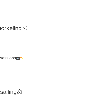
orkeling
🌺
 sessions
↓↓
iling🌺