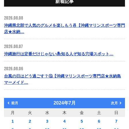
新着記事
2026.08.08
沖縄県北部で人気のグルメを楽しもう🍜【沖縄マリンスポーツ専門
店★水納…
2026.08.07
沖縄旅行は定番だけじゃない🏝️知る人ぞ知る穴場スポット…
2026.08.06
台風の日はどう過ごす？🤔【沖縄マリンスポーツ専門店★水納島
マーメイド…
2024年7月
前月
次月
月
火
水
木
金
土
日
1
2
3
4
5
6
7