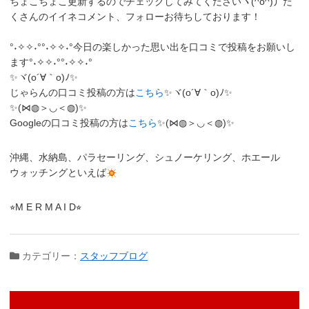
ちょこちょこ更新するのでチェックしてみてくださいヽ(^o^)丿
た
くさんのイイネコメント、フォローお待ちしております！
°˖✧✧˖°°˖✧✧˖°今日の楽しかった思い出を口コミで投稿をお願いし
ます°˖✧✧˖°°˖✧✧˖°
✨ヾ(o´∀｀o)ﾉ✨
じゃらんの口コミ投稿の方は
こちら
✨ヾ(o´∀｀o)ﾉ✨
✨(⋈◍＞◡＜◍)✨
Googleの口コミ投稿の方は
こちら
✨(⋈◍＞◡＜◍)✨
沖縄、水納島、パラセーリング、シュノーケリング、ホエール
ウォッチングといえば
⭐︎M E R M A I D⭐︎
カテゴリー：
スタッフブログ