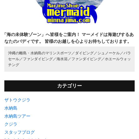
「海の未体験ゾーン」へ皆様をご案内！
マーメイドは海遊びするあ
なたのバディです。
皆様のお越しを心よりお待ちしております。
沖縄の離島・水納島のマリンスポーツ／
ダイビング／
シュノーケル／
パラ
セール／
ファンダイビング／
海水浴／
ファンダイビング／
ホエールウォッ
チング
カテゴリー
ザトウクジラ
水納島
水納島ツアー
クジラ
スタッフブログ