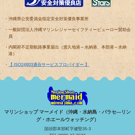
沖縄県公安委員会指定安全対策優良事業所
一般財団法人沖縄マリンレジャーセイフティービューロー賛助会
員
内閣府不定期航路事業届出（渡久地港～水納港、本部港～水納
港）
【 ISO24803適合サービスプロバイダー 】
マリンショップ マーメイド（沖縄・水納島・パラセ―リン
グ・ホエールウォッチング）
国頭郡本部町字健堅35-3