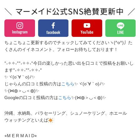
ちょこちょこ更新するのでチェックしてみてくださいヽ(^o^)丿
た
くさんのイイネコメント、フォローお待ちしております！
°˖✧✧˖°°˖✧✧˖°今日の楽しかった思い出を口コミで投稿をお願いし
ます°˖✧✧˖°°˖✧✧˖°
✨ヾ(o´∀｀o)ﾉ✨
じゃらんの口コミ投稿の方は
こちら
✨ヾ(o´∀｀o)ﾉ✨
✨(⋈◍＞◡＜◍)✨
Googleの口コミ投稿の方は
こちら
✨(⋈◍＞◡＜◍)✨
沖縄、水納島、パラセーリング、シュノーケリング、ホエール
ウォッチングといえば
⭐︎M E R M A I D⭐︎