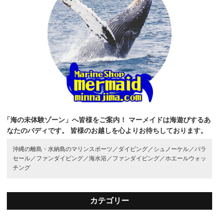
「海の未体験ゾーン」へ皆様をご案内！
マーメイドは海遊びするあ
なたのバディです。
皆様のお越しを心よりお待ちしております。
沖縄の離島・水納島のマリンスポーツ／
ダイビング／
シュノーケル／
パラ
セール／
ファンダイビング／
海水浴／
ファンダイビング／
ホエールウォッ
チング
カテゴリー