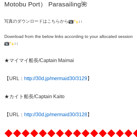
Motobu Port）
Parasailing
🌺
写真のダウンロードはこちらから
↓↓
Download from the below links according to your allocated session
↓↓
★マイマイ船長/Captain Maimai
【URL：
http://30d.jp/mermaid30/3129
】
★カイト船長/Captain Kaito
【URL：
http://30d.jp/mermaid30/3128
】
◆◆◆◆◆◆◆◆◆◆◆◆◆◆◆