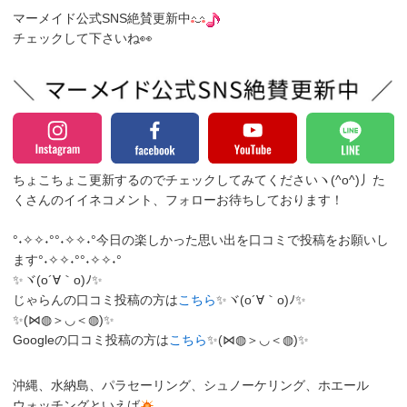
マーメイド公式SNS絶賛更新中
チェックして下さいね👀
ちょこちょこ更新するのでチェックしてみてくださいヽ(^o^)丿
た
くさんのイイネコメント、フォローお待ちしております！
°˖✧✧˖°°˖✧✧˖°今日の楽しかった思い出を口コミで投稿をお願いし
ます°˖✧✧˖°°˖✧✧˖°
✨ヾ(o´∀｀o)ﾉ✨
じゃらんの口コミ投稿の方は
こちら
✨ヾ(o´∀｀o)ﾉ✨
✨(⋈◍＞◡＜◍)✨
Googleの口コミ投稿の方は
こちら
✨(⋈◍＞◡＜◍)✨
沖縄、水納島、パラセーリング、シュノーケリング、ホエール
ウォッチングといえば