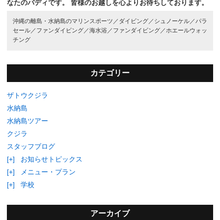
なたのバディです。
皆様のお越しを心よりお待ちしております。
沖縄の離島・水納島のマリンスポーツ／
ダイビング／
シュノーケル／
パラ
セール／
ファンダイビング／
海水浴／
ファンダイビング／
ホエールウォッ
チング
カテゴリー
ザトウクジラ
水納島
水納島ツアー
クジラ
スタッフブログ
[+]
お知らせトピックス
[+]
メニュー・プラン
[+]
学校
アーカイブ