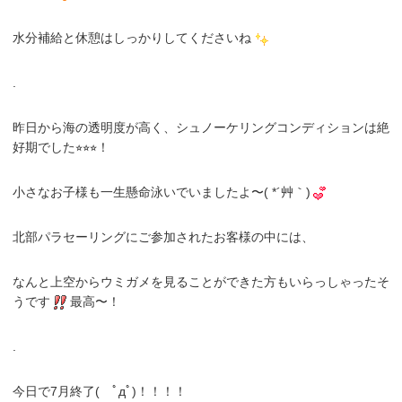
水分補給と休憩はしっかりしてくださいね
.
昨日から海の透明度が高く、シュノーケリングコンディションは絶
好期でした⭐︎⭐︎⭐︎！
小さなお子様も一生懸命泳いでいましたよ〜( *´艸｀)
北部パラセーリングにご参加されたお客様の中には、
なんと上空からウミガメを見ることができた方もいらっしゃったそ
うです
最高〜！
.
今日で7月終了( ﾟдﾟ)！！！！