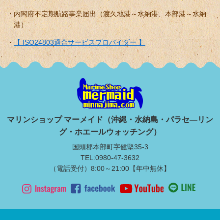
内閣府不定期航路事業届出（渡久地港～水納港、本部港～水納
港）
【 ISO24803適合サービスプロバイダー 】
マリンショップ マーメイド（沖縄・水納島・パラセ―リン
グ・ホエールウォッチング）
国頭郡本部町字健堅35-3
TEL:0980-47-3632
（電話受付）8:00～21:00【年中無休】