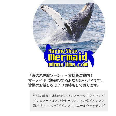
「海の未体験ゾーン」へ皆様をご案内！
マーメイドは海遊びするあなたのバディです。
皆様のお越しを心よりお待ちしております。
沖縄の離島・水納島のマリンスポーツ／
ダイビング
／
シュノーケル／
パラセール／
ファンダイビング／
海水浴／
ファンダイビング／
ホエールウォッチング