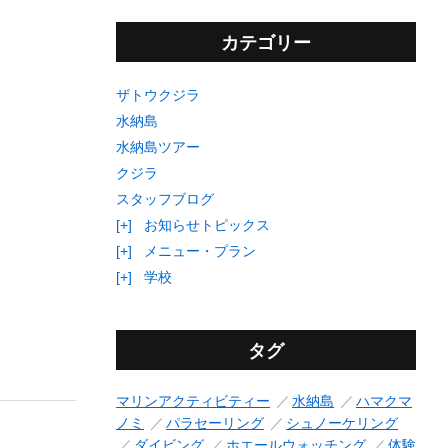
カテゴリー
ザトウクジラ
水納島
水納島ツアー
クジラ
スタッフブログ
[+]
お知らせトピックス
[+]
メニュー・プラン
[+]
学校
タグ
マリンアクティビティー
水納島
ハマクマ
ノミ
パラセーリング
シュノーケリング
ダイビング
ホエールウォッチング
体験