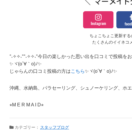
ちょこちょこ更新するの
たくさんのイイネコ
°˖✧✧˖°°˖✧✧˖°今日の楽しかった思い出を口コミで投稿をお願い
✨ヾ(o´∀｀o)ﾉ✨
じゃらんの口コミ投稿の方は
こちら
✨ヾ(o´∀｀o)ﾉ✨
沖縄、水納島、パラセーリング、シュノーケリング、ホエ
⭐︎M E R M A I D⭐︎
カテゴリー：
スタッフブログ