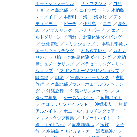
ボートシュノーケル
ザトウクジラ
ゴリ
チョ
本島北部
ウェイクボード
水納島
マーメイド
本部町
海
海水浴
アク
ティビティ
ビーチ
伊江島
ニモ
夏休
み
バブルリング
バナナボード
エメラ
ルドグリーン
晴れ
北部体験ダイビング
台風情報
マリンショップ
本島北部発ホ
エールウォッチング
とちぎテレビ
カミナ
リのチャリ旅
水納島体験ダイビング
水納
島シュノーケリング
パラセーリングマリン
ショップ
マリンスポーツマリンショップ
崎本部
珊瑚
沖縄パラセーリング
家族
旅行
本島北部プラン ホエールウォッチン
グ
沖縄旅行
沖縄マリンスポーツ
ス
タッフ募集
シーズンバイト
短期バイト
クロワッサンアイランド
沖縄求人
短期
アルバイト
ホエールウォッチングツアー
マリンスタッフ募集
リゾートバイト
沖
縄 ダイビング
崎本部緑地
家族
女子
旅
水納島クリアカヤック
瀬底島沖パラ