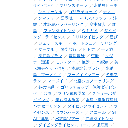
ダイビング
マリンスポーツ
水納島ビーチ
シュノーケル
ゴリラチョップ
ナマコ
クマノミ
珊瑚礁
マリンスタッフ
沖
縄
水納島パラセーリング
空中散歩
離
島
ファンダイビング
ウミガメ
ダイビ
ング ライセンス
ＦＵＮダイビング
遊び
ジェットスキー
ボートシュノーケリング
マーブル
修学旅行
ヒトデ
一人旅
瀬底島プラン
電話番号
空撮
クジ
ラ 遭遇
モンスター
絶景
本部港
美
ら海チケット付き
本島北部プラン
水納
島 マーメイド
マーメイドツアー
冬季プ
ラン
マーメイド
北部シュノーケリング
冬の沖縄
ゴリラチョップ 体験ダイビン
グ
台風
マリン体験学習
スキューバダ
イビング
美ら海水族館
本島北部瀬底島沖
パラセーリング
ダイビングライセンス
ラ
イセンス
ダウンバースト
スコール
ST
AFF募集
水納島ツアー
沖縄ダイビング
ダイビングライセンスコース
瀬底島