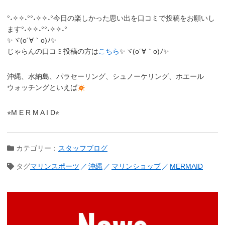
°˖✧✧˖°°˖✧✧˖°今日の楽しかった思い出を口コミで投稿をお願いし
ます°˖✧✧˖°°˖✧✧˖°
✨ヾ(o´∀｀o)ﾉ✨
じゃらんの口コミ投稿の方は
こちら
✨ヾ(o´∀｀o)ﾉ✨
沖縄、水納島、パラセーリング、シュノーケリング、ホエール
ウォッチングといえば
⭐︎M E R M A I D⭐︎
カテゴリー：
スタッフブログ
タグ
マリンスポーツ
沖縄
マリンショップ
MERMAID