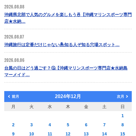
2026.08.08
沖縄県北部で人気のグルメを楽しもう🍜【沖縄マリンスポーツ専門
店★水納…
2026.08.07
沖縄旅行は定番だけじゃない🏝️知る人ぞ知る穴場スポット…
2026.08.06
台風の日はどう過ごす？🤔【沖縄マリンスポーツ専門店★水納島
マーメイド…
2024年12月
前月
次月
月
火
水
木
金
土
日
1
2
3
4
5
6
7
8
9
10
11
12
13
14
15