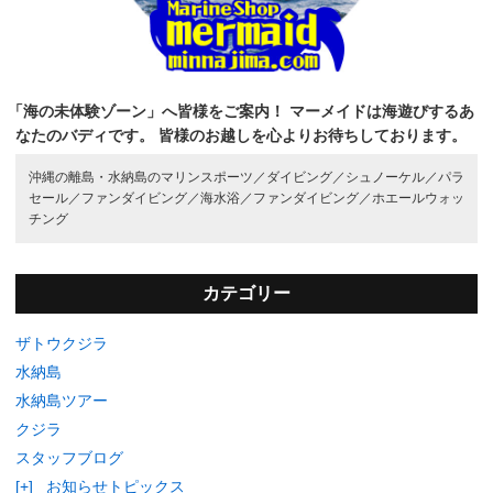
「海の未体験ゾーン」へ皆様をご案内！
マーメイドは海遊びするあ
なたのバディです。
皆様のお越しを心よりお待ちしております。
沖縄の離島・水納島のマリンスポーツ／
ダイビング／
シュノーケル／
パラ
セール／
ファンダイビング／
海水浴／
ファンダイビング／
ホエールウォッ
チング
カテゴリー
ザトウクジラ
水納島
水納島ツアー
クジラ
スタッフブログ
[+]
お知らせトピックス