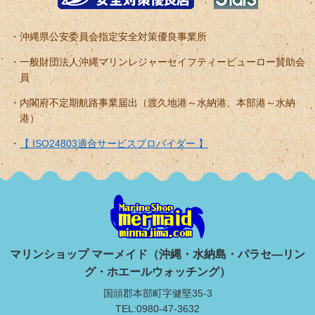
沖縄県公安委員会指定安全対策優良事業所
一般財団法人沖縄マリンレジャーセイフティービューロー賛助会
員
内閣府不定期航路事業届出（渡久地港～水納港、本部港～水納
港）
【 ISO24803適合サービスプロバイダー 】
マリンショップ マーメイド（沖縄・水納島・パラセ―リン
グ・ホエールウォッチング）
国頭郡本部町字健堅35-3
TEL:0980-47-3632