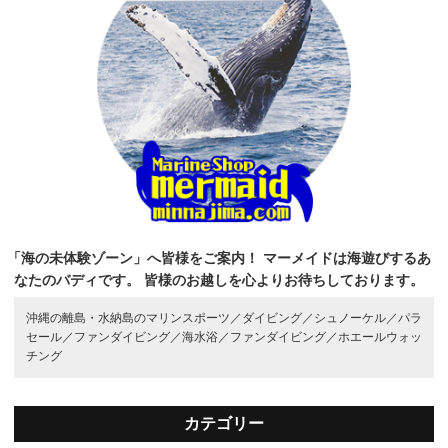
「海の未体験ゾーン」へ皆様をご案内！
マーメイドは海遊びするあ
なたのバディです。
皆様のお越しを心よりお待ちしております。
沖縄の離島・水納島のマリンスポーツ／
ダイビング／
シュノーケル／
パラ
セール／
ファンダイビング／
海水浴／
ファンダイビング／
ホエールウォッ
チング
カテゴリー