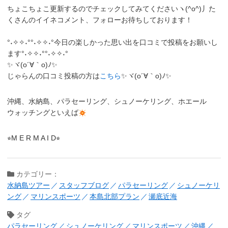
ちょこちょこ更新するのでチェックしてみてくださいヽ(^o^)丿
た
くさんのイイネコメント、フォローお待ちしております！
°˖✧✧˖°°˖✧✧˖°今日の楽しかった思い出を口コミで投稿をお願いし
ます°˖✧✧˖°°˖✧✧˖°
✨ヾ(o´∀｀o)ﾉ✨
じゃらんの口コミ投稿の方は
こちら
✨ヾ(o´∀｀o)ﾉ✨
沖縄、水納島、パラセーリング、シュノーケリング、ホエール
ウォッチングといえば
⭐︎M E R M A I D⭐︎
カテゴリー：
水納島ツアー
スタッフブログ
パラセーリング
シュノーケリ
ング
マリンスポーツ
本島北部プラン
瀬底近海
タグ
パラセーリング
シュノーケリング
マリンスポーツ
沖縄