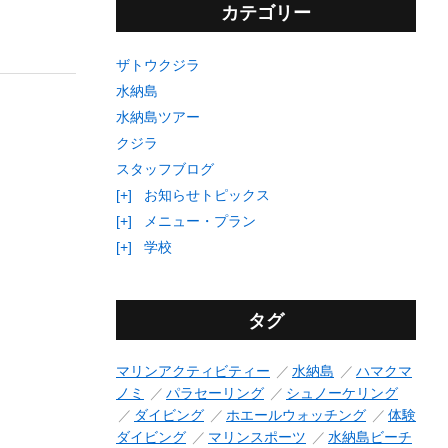
カテゴリー
ザトウクジラ
水納島
水納島ツアー
クジラ
スタッフブログ
[+]
お知らせトピックス
[+]
メニュー・プラン
[+]
学校
タグ
マリンアクティビティー
水納島
ハマクマ
ノミ
パラセーリング
シュノーケリング
ダイビング
ホエールウォッチング
体験
ダイビング
マリンスポーツ
水納島ビーチ