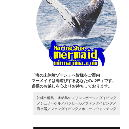
「海の未体験ゾーン」へ皆様をご案内！
マーメイドは海遊びするあなたのバディです。
皆様のお越しを心よりお待ちしております。
沖縄の離島・水納島のマリンスポーツ／
ダイビング
／
シュノーケル／
パラセール／
ファンダイビング／
海水浴／
ファンダイビング／
ホエールウォッチング