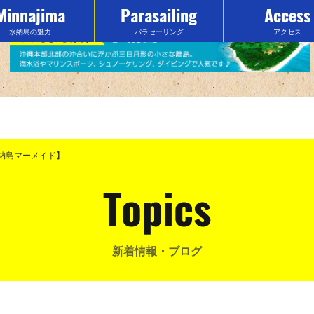
Minnajima
Parasailing
Access
水納島の魅力
パラセーリング
アクセス
納島マーメイド】
Topics
新着情報・ブログ