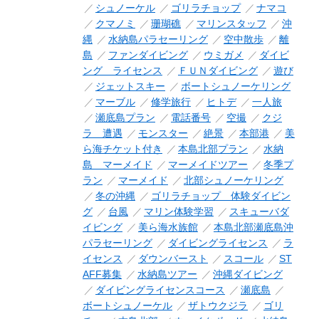
シュノーケル
ゴリラチョップ
ナマコ
クマノミ
珊瑚礁
マリンスタッフ
沖
縄
水納島パラセーリング
空中散歩
離
島
ファンダイビング
ウミガメ
ダイビ
ング ライセンス
ＦＵＮダイビング
遊び
ジェットスキー
ボートシュノーケリング
マーブル
修学旅行
ヒトデ
一人旅
瀬底島プラン
電話番号
空撮
クジ
ラ 遭遇
モンスター
絶景
本部港
美
ら海チケット付き
本島北部プラン
水納
島 マーメイド
マーメイドツアー
冬季プ
ラン
マーメイド
北部シュノーケリング
冬の沖縄
ゴリラチョップ 体験ダイビン
グ
台風
マリン体験学習
スキューバダ
イビング
美ら海水族館
本島北部瀬底島沖
パラセーリング
ダイビングライセンス
ラ
イセンス
ダウンバースト
スコール
ST
AFF募集
水納島ツアー
沖縄ダイビング
ダイビングライセンスコース
瀬底島
ボートシュノーケル
ザトウクジラ
ゴリ