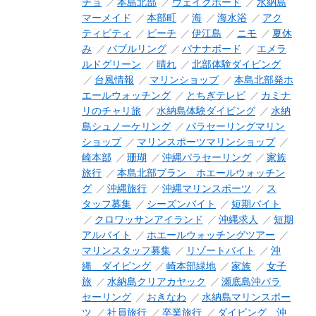
チョ
本島北部
ウェイクボード
水納島
マーメイド
本部町
海
海水浴
アク
ティビティ
ビーチ
伊江島
ニモ
夏休
み
バブルリング
バナナボード
エメラ
ルドグリーン
晴れ
北部体験ダイビング
台風情報
マリンショップ
本島北部発ホ
エールウォッチング
とちぎテレビ
カミナ
リのチャリ旅
水納島体験ダイビング
水納
島シュノーケリング
パラセーリングマリン
ショップ
マリンスポーツマリンショップ
崎本部
珊瑚
沖縄パラセーリング
家族
旅行
本島北部プラン ホエールウォッチン
グ
沖縄旅行
沖縄マリンスポーツ
ス
タッフ募集
シーズンバイト
短期バイト
クロワッサンアイランド
沖縄求人
短期
アルバイト
ホエールウォッチングツアー
マリンスタッフ募集
リゾートバイト
沖
縄 ダイビング
崎本部緑地
家族
女子
旅
水納島クリアカヤック
瀬底島沖パラ
セーリング
おきなわ
水納島マリンスポー
ツ
社員旅行
卒業旅行
ダイビング 沖