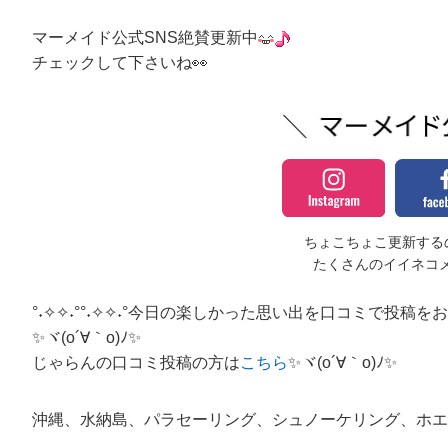
マーメイド公式SNS絶賛更新中
チェックして下さいね👀
ちょこちょこ更新するの
たくさんのイイネコ
°˖✧✧˖°°˖✧✧˖°今日の楽しかった思い出を口コミで投稿をお願い
✨ヾ(o´∀｀o)ﾉ✨
じゃらんの口コミ投稿の方は
こちら
✨ヾ(o´∀｀o)ﾉ✨
沖縄、水納島、パラセーリング、シュノーケリング、ホエ