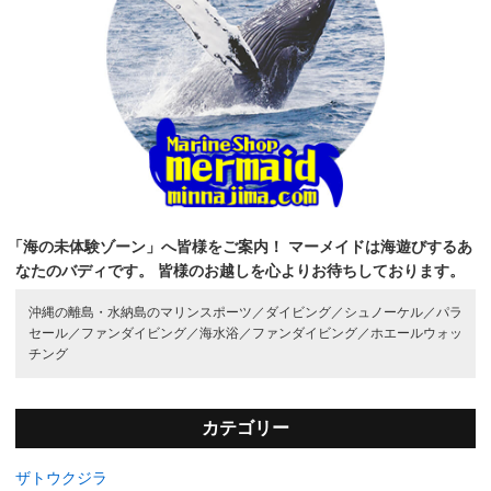
「海の未体験ゾーン」へ皆様をご案内！
マーメイドは海遊びするあ
なたのバディです。
皆様のお越しを心よりお待ちしております。
沖縄の離島・水納島のマリンスポーツ／
ダイビング／
シュノーケル／
パラ
セール／
ファンダイビング／
海水浴／
ファンダイビング／
ホエールウォッ
チング
カテゴリー
ザトウクジラ