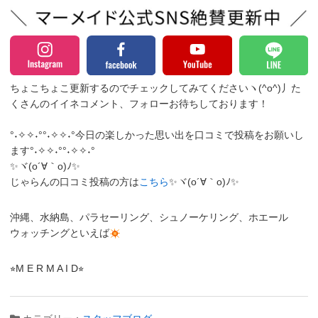
ちょこちょこ更新するのでチェックしてみてくださいヽ(^o^)丿
た
くさんのイイネコメント、フォローお待ちしております！
°˖✧✧˖°°˖✧✧˖°今日の楽しかった思い出を口コミで投稿をお願いし
ます°˖✧✧˖°°˖✧✧˖°
✨ヾ(o´∀｀o)ﾉ✨
じゃらんの口コミ投稿の方は
こちら
✨ヾ(o´∀｀o)ﾉ✨
沖縄、水納島、パラセーリング、シュノーケリング、ホエール
ウォッチングといえば
⭐︎M E R M A I D⭐︎