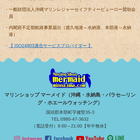
一般財団法人沖縄マリンレジャーセイフティービューロー賛助会
員
内閣府不定期航路事業届出（渡久地港～水納港、本部港～水納
港）
【 ISO24803適合サービスプロバイダー 】
マリンショップ マーメイド（沖縄・水納島・パラセ―リン
グ・ホエールウォッチング）
国頭郡本部町字健堅35-3
TEL:0980-47-3632
（電話受付）8:00～21:00【年中無休】