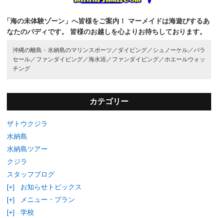
「海の未体験ゾーン」へ皆様をご案内！
マーメイドは海遊びするあ
なたのバディです。
皆様のお越しを心よりお待ちしております。
沖縄の離島・水納島のマリンスポーツ／
ダイビング／
シュノーケル／
パラ
セール／
ファンダイビング／
海水浴／
ファンダイビング／
ホエールウォッ
チング
カテゴリー
ザトウクジラ
水納島
水納島ツアー
クジラ
スタッフブログ
[+]
お知らせトピックス
[+]
メニュー・プラン
[+]
学校