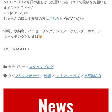
°˖✧✧˖°°˖✧✧˖°今日の楽しかった思い出を口コミで投稿をお願いし
ます°˖✧✧˖°°˖✧✧˖°
✨ヾ(o´∀｀o)ﾉ✨
じゃらんの口コミ投稿の方は
こちら
✨ヾ(o´∀｀o)ﾉ✨
沖縄、水納島、パラセーリング、シュノーケリング、ホエール
ウォッチングといえば
⭐︎M E R M A I D⭐︎
カテゴリー：
スタッフブログ
タグ
マリンスポーツ
沖縄
マリンショップ
MERMAID