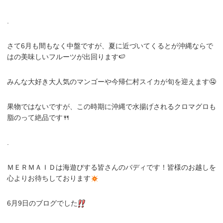
.
さて6月も間もなく中盤ですが、夏に近づいてくるとが沖縄ならで
はの美味しいフルーツが出回ります🍉
みんな大好き大人気のマンゴーや今帰仁村スイカが旬を迎えます🤤
果物ではないですが、この時期に沖縄で水揚げされるクロマグロも
脂のって絶品です🍴
.
ＭＥＲＭＡＩＤは海遊びする皆さんのバディです！皆様のお越しを
心よりお待ちしております
6月9日のブログでした