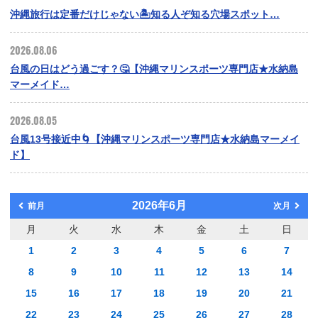
沖縄旅行は定番だけじゃない🏝️知る人ぞ知る穴場スポット…
2026.08.06
台風の日はどう過ごす？🤔【沖縄マリンスポーツ専門店★水納島
マーメイド…
2026.08.05
台風13号接近中🌀【沖縄マリンスポーツ専門店★水納島マーメイ
ド】
2026年6月
前月
次月
月
火
水
木
金
土
日
1
2
3
4
5
6
7
8
9
10
11
12
13
14
15
16
17
18
19
20
21
22
23
24
25
26
27
28