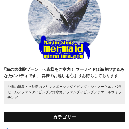
「海の未体験ゾーン」へ皆様をご案内！
マーメイドは海遊びするあ
なたのバディです。
皆様のお越しを心よりお待ちしております。
沖縄の離島・水納島のマリンスポーツ／
ダイビング／
シュノーケル／
パラ
セール／
ファンダイビング／
海水浴／
ファンダイビング／
ホエールウォッ
チング
カテゴリー