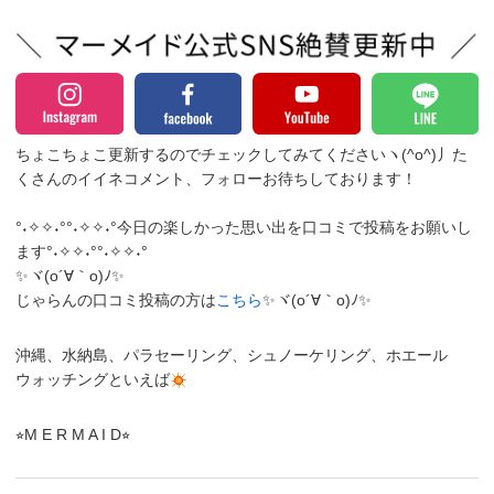
ちょこちょこ更新するのでチェックしてみてくださいヽ(^o^)丿
た
くさんのイイネコメント、フォローお待ちしております！
°˖✧✧˖°°˖✧✧˖°今日の楽しかった思い出を口コミで投稿をお願いし
ます°˖✧✧˖°°˖✧✧˖°
✨ヾ(o´∀｀o)ﾉ✨
じゃらんの口コミ投稿の方は
こちら
✨ヾ(o´∀｀o)ﾉ✨
沖縄、水納島、パラセーリング、シュノーケリング、ホエール
ウォッチングといえば
⭐︎M E R M A I D⭐︎