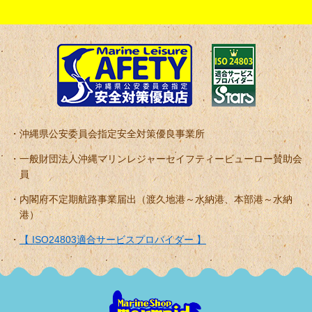
沖縄県公安委員会指定安全対策優良事業所
一般財団法人沖縄マリンレジャーセイフティービューロー賛助会
員
内閣府不定期航路事業届出（渡久地港～水納港、本部港～水納
港）
【 ISO24803適合サービスプロバイダー 】