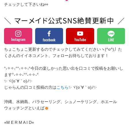
チェックして下さいね👀
ちょこちょこ更新するのでチェックしてみてくださいヽ(^o^)丿
た
くさんのイイネコメント、フォローお待ちしております！
°˖✧✧˖°°˖✧✧˖°今日の楽しかった思い出を口コミで投稿をお願いし
ます°˖✧✧˖°°˖✧✧˖°
✨ヾ(o´∀｀o)ﾉ✨
じゃらんの口コミ投稿の方は
こちら
✨ヾ(o´∀｀o)ﾉ✨
沖縄、水納島、パラセーリング、シュノーケリング、ホエール
ウォッチングといえば
⭐︎M E R M A I D⭐︎