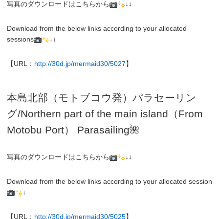
写真のダウンロードはこちらから
↓↓
Download from the below links according to your allocated
sessions
↓↓
【URL：
http://30d.jp/mermaid30/5027
】
本島北部（モトブコウ発）パラセーリン
グ
/N
orthern part of the main island（From
Motobu Port）
Parasailing
🌺
写真のダウンロードはこちらから
↓↓
Download from the below links according to your allocated session
↓
【URL：
http://30d.jp/mermaid30/5025
】