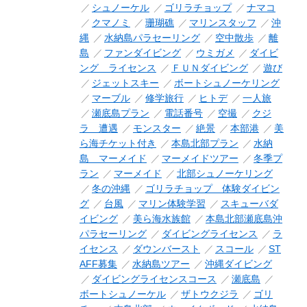
シュノーケル
ゴリラチョップ
ナマコ
クマノミ
珊瑚礁
マリンスタッフ
沖
縄
水納島パラセーリング
空中散歩
離
島
ファンダイビング
ウミガメ
ダイビ
ング ライセンス
ＦＵＮダイビング
遊び
ジェットスキー
ボートシュノーケリング
マーブル
修学旅行
ヒトデ
一人旅
瀬底島プラン
電話番号
空撮
クジ
ラ 遭遇
モンスター
絶景
本部港
美
ら海チケット付き
本島北部プラン
水納
島 マーメイド
マーメイドツアー
冬季プ
ラン
マーメイド
北部シュノーケリング
冬の沖縄
ゴリラチョップ 体験ダイビン
グ
台風
マリン体験学習
スキューバダ
イビング
美ら海水族館
本島北部瀬底島沖
パラセーリング
ダイビングライセンス
ラ
イセンス
ダウンバースト
スコール
ST
AFF募集
水納島ツアー
沖縄ダイビング
ダイビングライセンスコース
瀬底島
ボートシュノーケル
ザトウクジラ
ゴリ