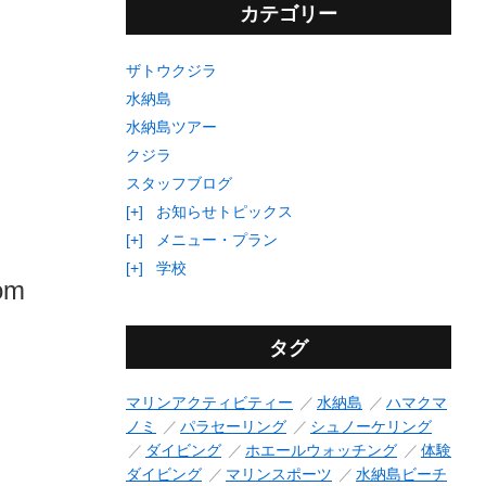
カテゴリー
ザトウクジラ
水納島
水納島ツアー
クジラ
スタッフブログ
[+]
お知らせトピックス
[+]
メニュー・プラン
[+]
学校
rom
タグ
マリンアクティビティー
水納島
ハマクマ
ノミ
パラセーリング
シュノーケリング
ダイビング
ホエールウォッチング
体験
ダイビング
マリンスポーツ
水納島ビーチ