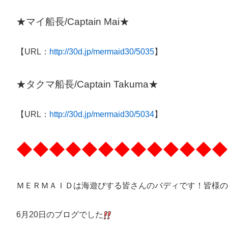
★マイ船長/Captain Mai★
【URL：
http://30d.jp/mermaid30/5035
】
★タクマ船長/Captain Takuma★
【URL：
http://30d.jp/mermaid30/5034
】
◆◆◆◆◆◆◆◆◆◆◆◆◆
ＭＥＲＭＡＩＤは海遊びする皆さんのバディです！皆様の
6月20日のブログでした