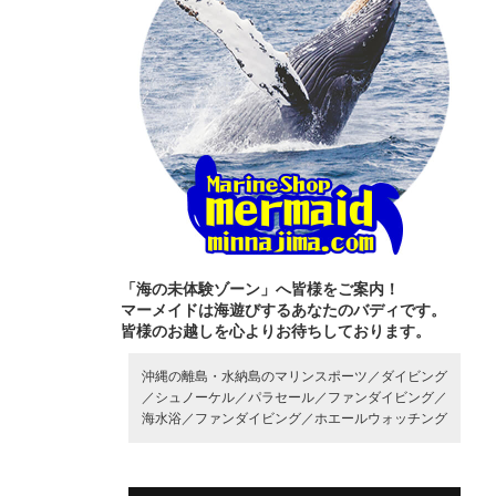
「海の未体験ゾーン」へ皆様をご案内！
マーメイドは海遊びするあなたのバディです。
皆様のお越しを心よりお待ちしております。
沖縄の離島・水納島のマリンスポーツ／
ダイビング
／
シュノーケル／
パラセール／
ファンダイビング／
海水浴／
ファンダイビング／
ホエールウォッチング