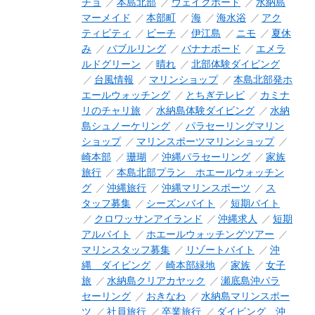
チョ
本島北部
ウェイクボード
水納島
マーメイド
本部町
海
海水浴
アク
ティビティ
ビーチ
伊江島
ニモ
夏休
み
バブルリング
バナナボード
エメラ
ルドグリーン
晴れ
北部体験ダイビング
台風情報
マリンショップ
本島北部発ホ
エールウォッチング
とちぎテレビ
カミナ
リのチャリ旅
水納島体験ダイビング
水納
島シュノーケリング
パラセーリングマリン
ショップ
マリンスポーツマリンショップ
崎本部
珊瑚
沖縄パラセーリング
家族
旅行
本島北部プラン ホエールウォッチン
グ
沖縄旅行
沖縄マリンスポーツ
ス
タッフ募集
シーズンバイト
短期バイト
クロワッサンアイランド
沖縄求人
短期
アルバイト
ホエールウォッチングツアー
マリンスタッフ募集
リゾートバイト
沖
縄 ダイビング
崎本部緑地
家族
女子
旅
水納島クリアカヤック
瀬底島沖パラ
セーリング
おきなわ
水納島マリンスポー
ツ
社員旅行
卒業旅行
ダイビング 沖