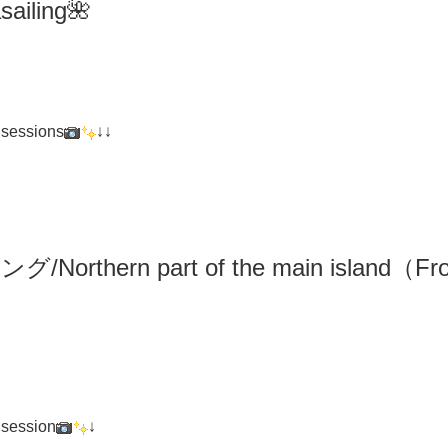
iling🌺
 sessions
↓↓
リング
/N
orthern part of the main island（F
 session
↓