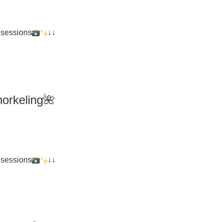
 sessions
↓↓
orkeling
🌺
 sessions
↓↓