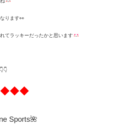
ね
なります👀
れてラッキーだったかと思います
👇
◆◆◆
ne Sports🌺