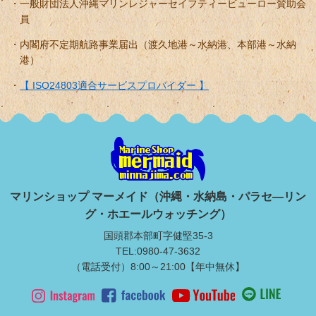
一般財団法人沖縄マリンレジャーセイフティービューロー賛助会
員
内閣府不定期航路事業届出（渡久地港～水納港、本部港～水納
港）
【 ISO24803適合サービスプロバイダー 】
マリンショップ マーメイド（沖縄・水納島・パラセ―リン
グ・ホエールウォッチング）
国頭郡本部町字健堅35-3
TEL:0980-47-3632
（電話受付）8:00～21:00【年中無休】