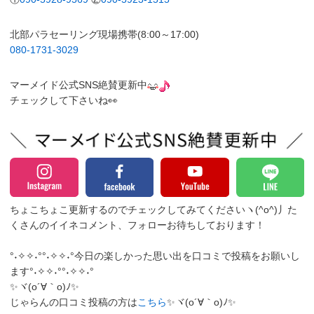
北部パラセーリング現場携帯(8:00～17:00)
080-1731-3029
マーメイド公式SNS絶賛更新中
チェックして下さいね👀
ちょこちょこ更新するのでチェックしてみてくださいヽ(^o^)丿
た
くさんのイイネコメント、フォローお待ちしております！
°˖✧✧˖°°˖✧✧˖°今日の楽しかった思い出を口コミで投稿をお願いし
ます°˖✧✧˖°°˖✧✧˖°
✨ヾ(o´∀｀o)ﾉ✨
じゃらんの口コミ投稿の方は
こちら
✨ヾ(o´∀｀o)ﾉ✨