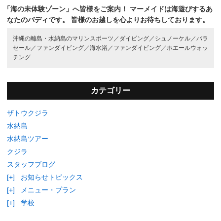
「海の未体験ゾーン」へ皆様をご案内！
マーメイドは海遊びするあ
なたのバディです。
皆様のお越しを心よりお待ちしております。
沖縄の離島・水納島のマリンスポーツ／
ダイビング／
シュノーケル／
パラ
セール／
ファンダイビング／
海水浴／
ファンダイビング／
ホエールウォッ
チング
カテゴリー
ザトウクジラ
水納島
水納島ツアー
クジラ
スタッフブログ
[+]
お知らせトピックス
[+]
メニュー・プラン
[+]
学校