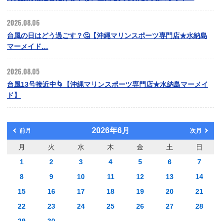
2026.08.06
台風の日はどう過ごす？🤔【沖縄マリンスポーツ専門店★水納島
マーメイド…
2026.08.05
台風13号接近中🌀【沖縄マリンスポーツ専門店★水納島マーメイ
ド】
2026年6月
前月
次月
月
火
水
木
金
土
日
1
2
3
4
5
6
7
8
9
10
11
12
13
14
15
16
17
18
19
20
21
22
23
24
25
26
27
28
29
30