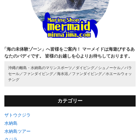
「海の未体験ゾーン」へ皆様をご案内！
マーメイドは海遊びするあ
なたのバディです。
皆様のお越しを心よりお待ちしております。
沖縄の離島・水納島のマリンスポーツ／
ダイビング／
シュノーケル／
パラ
セール／
ファンダイビング／
海水浴／
ファンダイビング／
ホエールウォッ
チング
カテゴリー
ザトウクジラ
水納島
水納島ツアー
クジラ