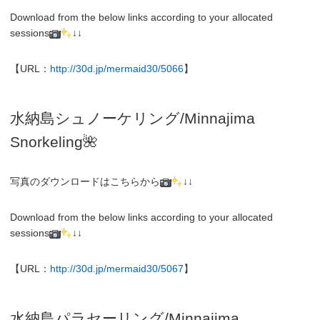
Download from the below links according to your allocated
sessions
↓↓
【URL：
http://30d.jp/mermaid30/5066
】
水納島シュノーケリング/
Minnajima
Snorkeling
🌺
写真のダウンロードはこちらから
↓↓
Download from the below links according to your allocated
sessions
↓↓
【URL：
http://30d.jp/mermaid30/5067
】
水納島パラセーリング/Minnajima