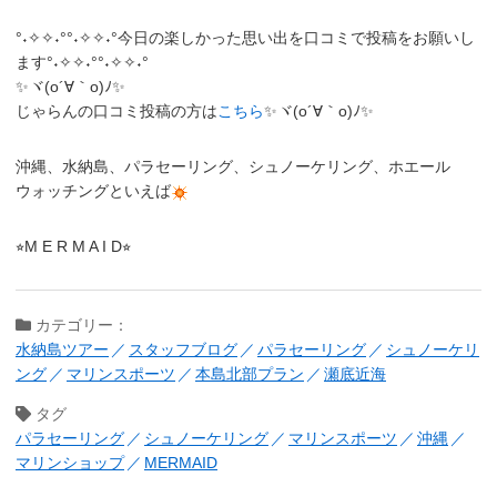
°˖✧✧˖°°˖✧✧˖°今日の楽しかった思い出を口コミで投稿をお願いし
ます°˖✧✧˖°°˖✧✧˖°
✨ヾ(o´∀｀o)ﾉ✨
じゃらんの口コミ投稿の方は
こちら
✨ヾ(o´∀｀o)ﾉ✨
沖縄、水納島、パラセーリング、シュノーケリング、ホエール
ウォッチングといえば
⭐︎M E R M A I D⭐︎
カテゴリー：
水納島ツアー
スタッフブログ
パラセーリング
シュノーケリ
ング
マリンスポーツ
本島北部プラン
瀬底近海
タグ
パラセーリング
シュノーケリング
マリンスポーツ
沖縄
マリンショップ
MERMAID