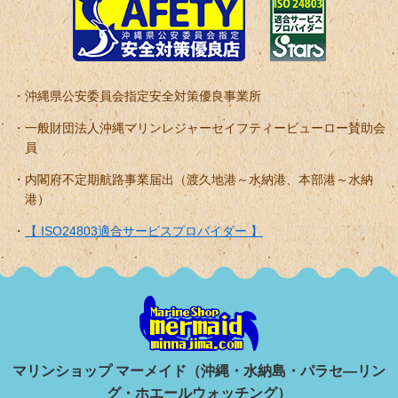
沖縄県公安委員会指定安全対策優良事業所
一般財団法人沖縄マリンレジャーセイフティービューロー賛助会
員
内閣府不定期航路事業届出（渡久地港～水納港、本部港～水納
港）
【 ISO24803適合サービスプロバイダー 】
マリンショップ マーメイド（沖縄・水納島・パラセ―リン
グ・ホエールウォッチング）