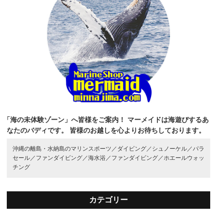
「海の未体験ゾーン」へ皆様をご案内！
マーメイドは海遊びするあ
なたのバディです。
皆様のお越しを心よりお待ちしております。
沖縄の離島・水納島のマリンスポーツ／
ダイビング／
シュノーケル／
パラ
セール／
ファンダイビング／
海水浴／
ファンダイビング／
ホエールウォッ
チング
カテゴリー