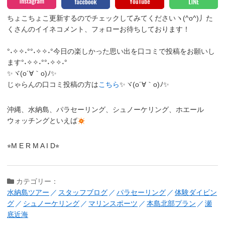
ちょこちょこ更新するのでチェックしてみてくださいヽ(^o^)丿
た
くさんのイイネコメント、フォローお待ちしております！
°˖✧✧˖°°˖✧✧˖°今日の楽しかった思い出を口コミで投稿をお願いし
ます°˖✧✧˖°°˖✧✧˖°
✨ヾ(o´∀｀o)ﾉ✨
じゃらんの口コミ投稿の方は
こちら
✨ヾ(o´∀｀o)ﾉ✨
沖縄、水納島、パラセーリング、シュノーケリング、ホエール
ウォッチングといえば
⭐︎M E R M A I D⭐︎
カテゴリー：
水納島ツアー
スタッフブログ
パラセーリング
体験ダイビン
グ
シュノーケリング
マリンスポーツ
本島北部プラン
瀬
底近海