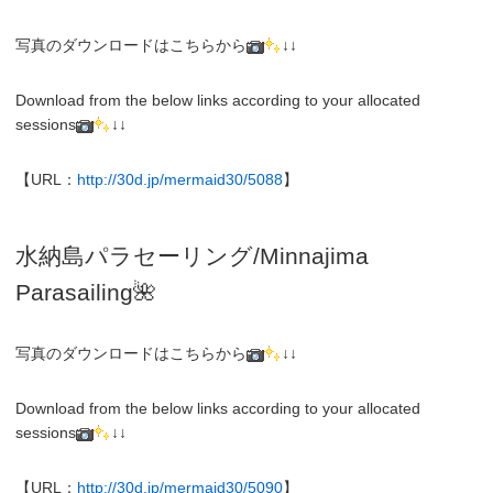
写真のダウンロードはこちらから
↓↓
Download from the below links according to your allocated
sessions
↓↓
【URL：
http://30d.jp/mermaid30/5088
】
水納島パラセーリング/Minnajima
Parasailing🌺
写真のダウンロードはこちらから
↓↓
Download from the below links according to your allocated
sessions
↓↓
【URL：
http://30d.jp/mermaid30/5090
】