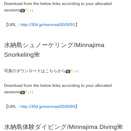
Download from the below links according to your allocated
sessions
↓↓
【URL：
http://30d.jp/mermaid30/5091
】
水納島シュノーケリング/
Minnajima
Snorkeling
🌺
写真のダウンロードはこちらから
↓↓
Download from the below links according to your allocated
sessions
↓↓
【URL：
http://30d.jp/mermaid30/5089
】
水納島体験
ダイビング/
Minnajima
Diving
🌺