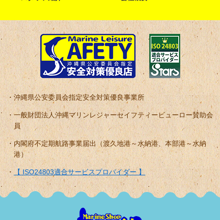
沖縄県公安委員会指定安全対策優良事業所
一般財団法人沖縄マリンレジャーセイフティービューロー賛助会
員
内閣府不定期航路事業届出（渡久地港～水納港、本部港～水納
港）
【 ISO24803適合サービスプロバイダー 】