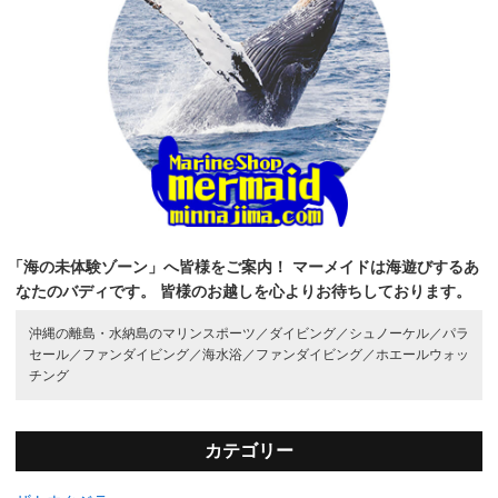
「海の未体験ゾーン」へ皆様をご案内！
マーメイドは海遊びするあ
なたのバディです。
皆様のお越しを心よりお待ちしております。
沖縄の離島・水納島のマリンスポーツ／
ダイビング／
シュノーケル／
パラ
セール／
ファンダイビング／
海水浴／
ファンダイビング／
ホエールウォッ
チング
カテゴリー