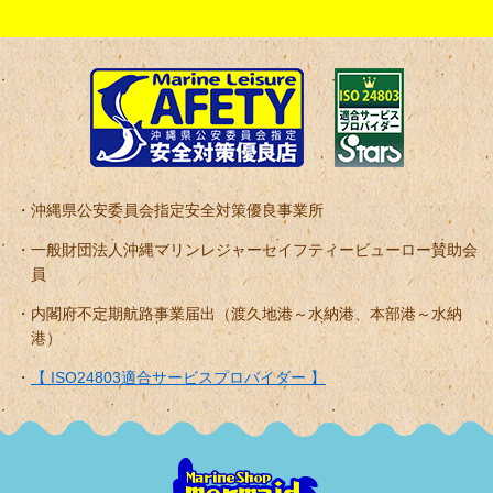
沖縄県公安委員会指定安全対策優良事業所
一般財団法人沖縄マリンレジャーセイフティービューロー賛助会
員
内閣府不定期航路事業届出（渡久地港～水納港、本部港～水納
港）
【 ISO24803適合サービスプロバイダー 】