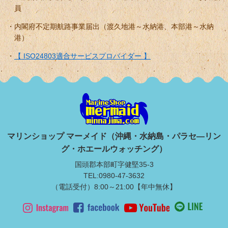
員
内閣府不定期航路事業届出（渡久地港～水納港、本部港～水納
港）
【 ISO24803適合サービスプロバイダー 】
マリンショップ マーメイド（沖縄・水納島・パラセ―リン
グ・ホエールウォッチング）
国頭郡本部町字健堅35-3
TEL:0980-47-3632
（電話受付）8:00～21:00【年中無休】