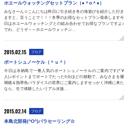
ホエールウォッチングセットプラン（●＾o＾●）
みなさーん☆こんにちは昨日に引き続き冬の海遊びを紹介した行き
ますと、言うことで！！！冬季のお得なセットプラン発表します今
日はホエールウォッチングとの組み合わせでお得なプランですよ♪
でわ、どうぞ～～ホエールウォッチン…
2015.02.15
ブログ
ボートシュノーケル（＾ｕ＾）
今日は水納島で一番人気のボートシュノーケルのご案内です(*´∀
人)♪ポイントまでボートでたった5分ほどの移動で、みなさまを珊
瑚礁＆熱帯魚パラダイスの世界にご案内しますせっかく沖縄に来た
なら、生で体験したいリアル水族…
2015.02.14
ブログ
本島北部発(^O^)パラセーリング☆