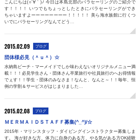
こんにちは(○´∀｀)ﾉ 今日は本島北部のパラセーリングのご紹介で
す！！！！ いつでもちょっとしたときにパラセーリングができ
ちゃいますよーーーーーーーー！！！！！ 美ら海水族館に行くつ
いでにパラセーリングなんてどう…
2015.02.09
ブログ
団体様必見（＾ｕ＾）☆
水納島ビーチ・マーメイドでしか味わえないオリジナルメニュー満
載！！！必見学生さん・団体さん卒業旅行や社員旅行のへお得情報
でぇす！！学生・団体のみなさま！なんと、なんと～！！毎年、恒
例の学割＆サービスがはじまりました…
2015.02.08
ブログ
ＭＥＲＭＡＩＤＳＴＡＦＦ募集(^_^)/☆
2015年・マリンスタッフ・ダイビングインストラクター募集しま
す。 海が好きな方、体力に自身のある方、やる気がある方OK経験