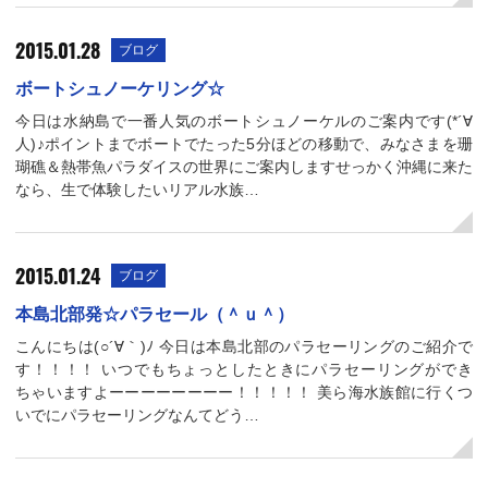
2015.01.28
ブログ
ボートシュノーケリング☆
今日は水納島で一番人気のボートシュノーケルのご案内です(*´∀
人)♪ポイントまでボートでたった5分ほどの移動で、みなさまを珊
瑚礁＆熱帯魚パラダイスの世界にご案内しますせっかく沖縄に来た
なら、生で体験したいリアル水族…
2015.01.24
ブログ
本島北部発☆パラセール（＾ｕ＾）
こんにちは(○´∀｀)ﾉ 今日は本島北部のパラセーリングのご紹介で
す！！！！ いつでもちょっとしたときにパラセーリングができ
ちゃいますよーーーーーーーー！！！！！ 美ら海水族館に行くつ
いでにパラセーリングなんてどう…