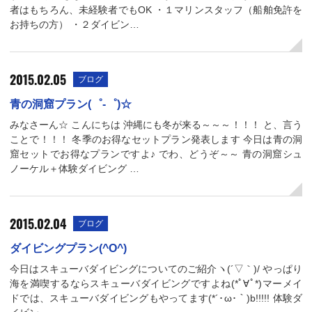
者はもちろん、未経験者でもOK ・１マリンスタッフ（船舶免許を
お持ちの方） ・２ダイビン…
2015.02.05
ブログ
青の洞窟プラン(゜-゜)☆
みなさーん☆ こんにちは 沖縄にも冬が来る～～～！！！ と、言う
ことで！！！ 冬季のお得なセットプラン発表します 今日は青の洞
窟セットでお得なプランですよ♪ でわ、どうぞ～～ 青の洞窟シュ
ノーケル＋体験ダイビング …
2015.02.04
ブログ
ダイビングプラン(^O^)
今日はスキューバダイビングについてのご紹介ヽ(´▽｀)/ やっぱり
海を満喫するならスキューバダイビングですよね(*ﾟ∀ﾟ*)マーメイ
ドでは、スキューバダイビングもやってます(*´･ω･｀)b!!!!! 体験ダ