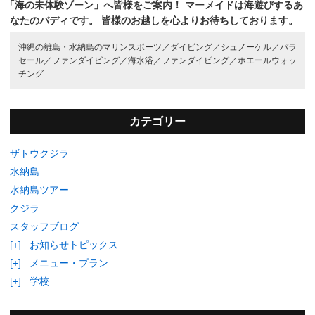
「海の未体験ゾーン」へ皆様をご案内！
マーメイドは海遊びするあ
なたのバディです。
皆様のお越しを心よりお待ちしております。
沖縄の離島・水納島のマリンスポーツ／
ダイビング／
シュノーケル／
パラ
セール／
ファンダイビング／
海水浴／
ファンダイビング／
ホエールウォッ
チング
カテゴリー
ザトウクジラ
水納島
水納島ツアー
クジラ
スタッフブログ
[+]
お知らせトピックス
[+]
メニュー・プラン
[+]
学校