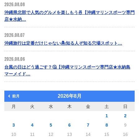
2026.08.08
沖縄県北部で人気のグルメを楽しもう🍜【沖縄マリンスポーツ専門
店★水納…
2026.08.07
沖縄旅行は定番だけじゃない🏝️知る人ぞ知る穴場スポット…
2026.08.06
台風の日はどう過ごす？🤔【沖縄マリンスポーツ専門店★水納島
マーメイド…
2026年8月
前月
月
火
水
木
金
土
日
1
2
3
4
5
6
7
8
9
10
11
12
13
14
15
16