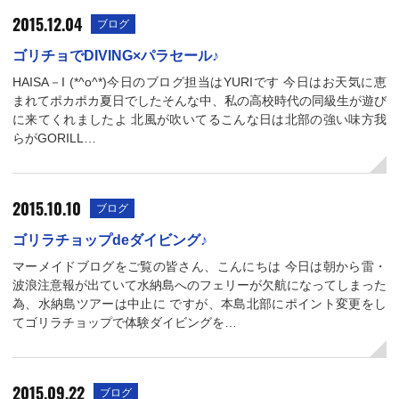
2015.12.04
ブログ
ゴリチョでDIVING×パラセール♪
HAISA－I (*^o^*)今日のブログ担当はYURIです 今日はお天気に恵
まれてポカポカ夏日でしたそんな中、私の高校時代の同級生が遊び
に来てくれましたよ 北風が吹いてるこんな日は北部の強い味方我
らがGORILL…
2015.10.10
ブログ
ゴリラチョップdeダイビング♪
マーメイドブログをご覧の皆さん、こんにちは 今日は朝から雷・
波浪注意報が出ていて水納島へのフェリーが欠航になってしまった
為、水納島ツアーは中止に ですが、本島北部にポイント変更をし
てゴリラチョップで体験ダイビングを…
2015.09.22
ブログ