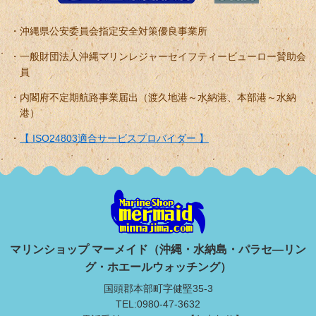
沖縄県公安委員会指定安全対策優良事業所
一般財団法人沖縄マリンレジャーセイフティービューロー賛助会
員
内閣府不定期航路事業届出（渡久地港～水納港、本部港～水納
港）
【 ISO24803適合サービスプロバイダー 】
マリンショップ マーメイド（沖縄・水納島・パラセ―リン
グ・ホエールウォッチング）
国頭郡本部町字健堅35-3
TEL:0980-47-3632