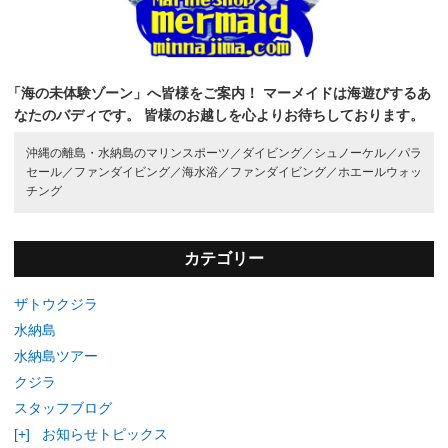
「海の未体験ゾーン」へ皆様をご案内！
マーメイドは海遊びするあ
なたのバディです。
皆様のお越しを心よりお待ちしております。
沖縄の離島・水納島のマリンスポーツ／
ダイビング／
シュノーケル／
パラ
セール／
ファンダイビング／
海水浴／
ファンダイビング／
ホエールウォッ
チング
カテゴリー
ザトウクジラ
水納島
水納島ツアー
クジラ
スタッフブログ
[+]
お知らせトピックス