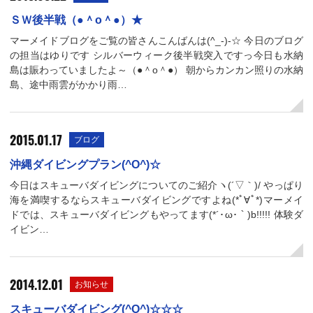
ＳＷ後半戦（●＾o＾●）★
マーメイドブログをご覧の皆さんこんばんは(^_-)-☆ 今日のブログ
の担当はゆりです シルバーウィーク後半戦突入ですっ今日も水納
島は賑わっていましたよ～（●＾o＾●） 朝からカンカン照りの水納
島、途中雨雲がかかり雨…
2015.01.17
ブログ
沖縄ダイビングプラン(^O^)☆
今日はスキューバダイビングについてのご紹介ヽ(´▽｀)/ やっぱり
海を満喫するならスキューバダイビングですよね(*ﾟ∀ﾟ*)マーメイ
ドでは、スキューバダイビングもやってます(*´･ω･｀)b!!!!! 体験ダ
イビン…
2014.12.01
お知らせ
スキューバダイビング(^O^)☆☆☆