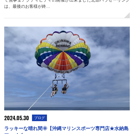
て無事全アクティビティの開催が出来ました北部パラセーリング
は、最後のお客様が終…
2024.05.30
ブログ
ラッキーな晴れ間🌞【沖縄マリンスポーツ専門店★水納島