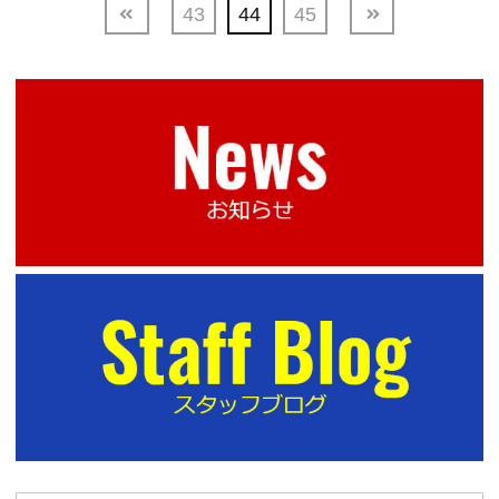
43
44
45