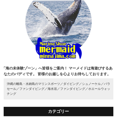
「海の未体験ゾーン」へ皆様をご案内！
マーメイドは海遊びするあ
なたのバディです。
皆様のお越しを心よりお待ちしております。
沖縄の離島・水納島のマリンスポーツ／
ダイビング／
シュノーケル／
パラ
セール／
ファンダイビング／
海水浴／
ファンダイビング／
ホエールウォッ
チング
カテゴリー