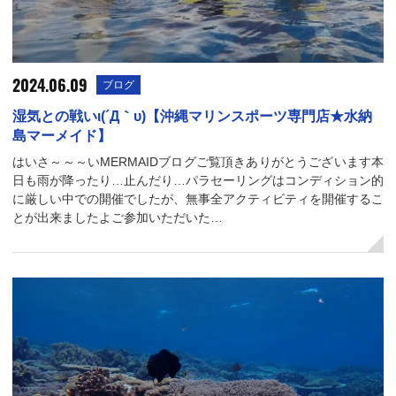
2024.06.09
ブログ
湿気との戦いι(´Д｀υ)【沖縄マリンスポーツ専門店★水納
島マーメイド】
はいさ～～～いMERMAIDブログご覧頂きありがとうございます本
日も雨が降ったり…止んだり…パラセーリングはコンディション的
に厳しい中での開催でしたが、無事全アクティビティを開催するこ
とが出来ましたよご参加いただいた…