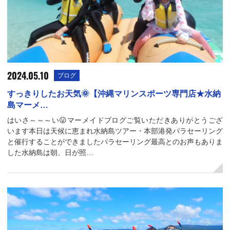
2024.05.10
ブログ
すっきりしたお天気🌞【沖縄マリンスポーツ専門店★水納
島マーメ…
はいさ～～～い😛マーメイドブログご覧いただきありがとうござ
います本日は天候に恵まれ水納島ツアー・本部港発パラセーリング
と催行することができましたパラセーリング最高とのお声もありま
した水納島は朝、日が照…