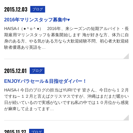
2015.12.03
ブログ
2016年マリンスタッフ募集中♥
HAISA-I（●＾o＾●） 2016年、来シーズンの短期アルバイト・長
期雇用マリンスタッフを募集開始します 海が好きな方、体力に自
身のある方、やる気がある方なら大歓迎経験不問、初心者大歓迎経
験者優遇あり英語を…
2015.12.01
ブログ
ENJOYパラセール＆目指せダイバー！
HAISA-I 今日のブログの担当はYURIです 皆さん、今日から１２月
ですね～１２月と言えばクリスマスですが、沖縄はまだまだ暖かい
日が続いているので実感がないですね私の中では１０月位から感覚
が麻痺して止まってます…
2015.11.27
ブログ