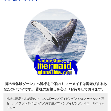
「海の未体験ゾーン」へ皆様をご案内！
マーメイドは海遊びするあ
なたのバディです。
皆様のお越しを心よりお待ちしております。
沖縄の離島・水納島のマリンスポーツ／
ダイビング／
シュノーケル／
パラ
セール／
ファンダイビング／
海水浴／
ファンダイビング／
ホエールウォッ
チング