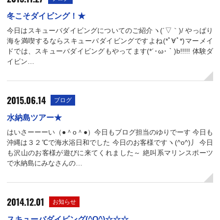
冬こそダイビング！★
今日はスキューバダイビングについてのご紹介ヽ(´▽｀)/ やっぱり
海を満喫するならスキューバダイビングですよね(*ﾟ∀ﾟ*)マーメイ
ドでは、スキューバダイビングもやってます(*´･ω･｀)b!!!!! 体験ダ
イビン…
2015.06.14
ブログ
水納島ツアー★
はいさーーーい（●＾o＾●）今日もブログ担当のゆりでーす 今日も
沖縄は３２℃で海水浴日和でした 今日のお客様ですヽ(^o^)丿 今日
も沢山のお客様が遊びに来てくれました～ 絶叫系マリンスポーツ
で水納島にみなさんの…
2014.12.01
お知らせ
スキューバダイビング(^O^)☆☆☆