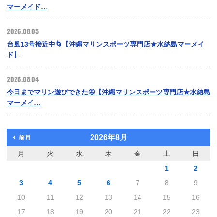
マーメイド…
2026.08.05
台風13号接近中🌀【沖縄マリンスポーツ専門店★水納島マーメイ
ド】
2026.08.04
今日までマリン遊びできた🤩【沖縄マリンスポーツ専門店★水納島
マーメイ…
2026年8月
前月
月
火
水
木
金
土
日
1
2
3
4
5
6
7
8
9
10
11
12
13
14
15
16
17
18
19
20
21
22
23