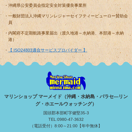
沖縄県公安委員会指定安全対策優良事業所
一般財団法人沖縄マリンレジャーセイフティービューロー賛助会
員
内閣府不定期航路事業届出（渡久地港～水納港、本部港～水納
港）
【 ISO24803適合サービスプロバイダー 】
マリンショップ マーメイド（沖縄・水納島・パラセ―リン
グ・ホエールウォッチング）
国頭郡本部町字健堅35-3
TEL:0980-47-3632
（電話受付）8:00～21:00【年中無休】