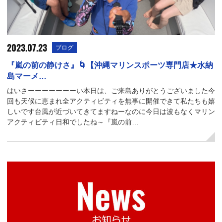
2023.07.23
ブログ
『嵐の前の静けさ』🌀【沖縄マリンスポーツ専門店★水納
島マーメ…
はいさーーーーーーーい本日は、ご来島ありがとうございました今
回も天候に恵まれ全アクティビティを無事に開催できて私たちも嬉
しいです台風が近づいてきてますねーなのに今日は波もなくマリン
アクティビティ日和でしたね～『嵐の前…